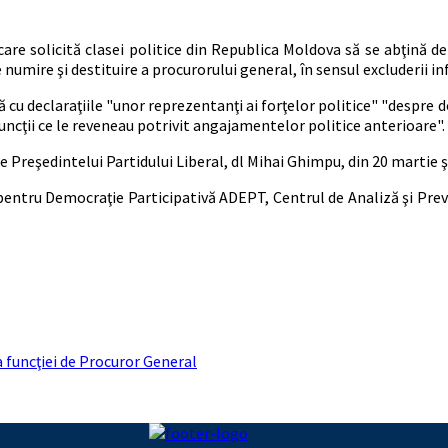
re solicită clasei politice din Republica Moldova să se abţină de 
 numire şi destituire a procurorului general, în sensul excluderii inf
 cu declaraţiile "unor reprezentanţi ai forţelor politice" "despre d
uncţii ce le reveneau potrivit angajamentelor politice anterioare".
le Preşedintelui Partidului Liberal, dl Mihai Ghimpu, din 20 martie ş
ntru Democraţie Participativă ADEPT, Centrul de Analiză şi Preven
a funcţiei de Procuror General