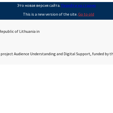
Это новая версия сайта.
Перейти на старую
This is a new version of the site.
Go to old
epublic of Lithuania in
s project Audience Understanding and Digital Support, funded by