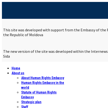
This site was developed with support from the Embassy of the R
the Republic of Moldova
The new version of the site was developed within the Internew
Sida
Home
About us
About Human Rights Embassy
Human Rights Embassy in the
world
Statute of Human Rights
Embassy
Strategic plan
Staff