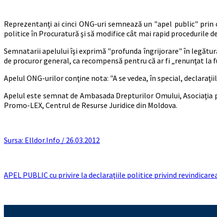
Reprezentanţi ai cinci ONG-uri semnează un "apel public" prin ca
politice în Procuratură şi să modifice cât mai rapid procedurile de
Semnatarii apelului îşi exprimă "profunda îngrijorare" în legătură
de procuror general, ca recompensă pentru că ar fi „renunţat la f
Apelul ONG-urilor conţine nota: "A se vedea, în special, declaraţii
Apelul este semnat de Ambasada Drepturilor Omului, Asociaţia pe
Promo-LEX, Centrul de Resurse Juridice din Moldova.
Sursa: Elldor.Info / 26.03.2012
APEL PUBLIC cu privire la declaraţiile politice privind revindicare