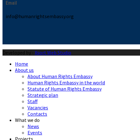
Email
info@humanrightsembassy.org
Developed by -
Xsort Web Studio
Home
About us
About Human Rights Embassy
Human Rights Embassy in the world
Statute of Human Rights Embassy
Strategic plan
Staff
Vacancies
Contacts
What we do
News
Events
Projects