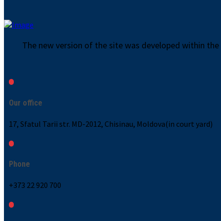
The new version of the site was developed within the
Our office
17, Sfatul Tarii str. MD-2012, Chisinau, Moldova(in court yard)
Phone
+373 22 920 700