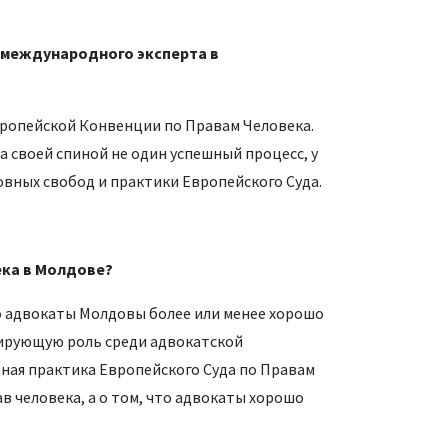
е международного эксперта в
вропейской Конвенции по Правам Человека.
 своей спиной не один успешный процесс, у
овных свобод и практики Европейского Суда.
ека в Молдове?
о адвокаты Молдовы более или менее хорошо
идирующую роль среди адвокатской
ная практика Европейского Суда по Правам
в человека, а о том, что адвокаты хорошо