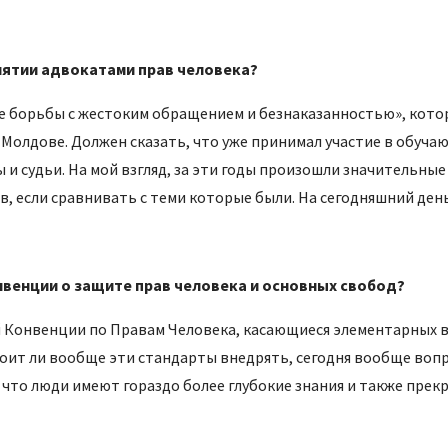
иятии адвокатами прав человека?
е борьбы с жестоким обращением и безнаказанностью», котор
 Молдове. Должен сказать, что уже принимал участие в обуча
 и судьи. На мой взгляд, за эти годы произошли значительные
в, если сравнивать с теми которые были. На сегодняшний ден
венции о защите прав человека и основных свобод?
й Конвенции по Правам Человека, касающиеся элементарных 
стоит ли вообще эти стандарты внедрять, сегодня вообще вопр
, что люди имеют гораздо более глубокие знания и также пре