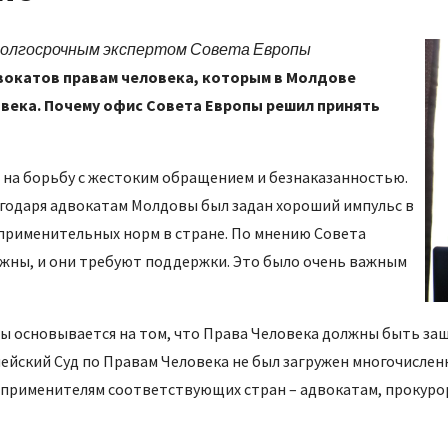
долгосрочным экспертом Совета Европы
окатов правам человека, которым в Молдове
века. Почему офис Совета Европы решил принять
 на борьбу с жестоким обращением и безнаказанностью.
агодаря адвокатам Молдовы был задан хороший импульс в
оприменительных норм в стране. По мнению Совета
ажны, и они требуют поддержки. Это было очень важным
опы основывается на том, что Права Человека должны быть з
опейский Суд по Правам Человека не был загружен многочисле
рименителям соответствующих стран – адвокатам, прокурора