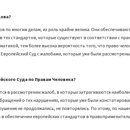
дова?
 по многим делам, их роль крайне велика. Они обеспечиваю
тех стандартов, которые существуют в соответствии с прак
ематикой, тем более высока вероятность того, что право че
 Европейский Суд с жалобами, которые уже были рассмотрены
йского Суда по Правам Человека?
ся в рассмотрении жалоб, в которых затрагиваются наиболе
бращений о тех нарушениях, которые уже были констатирован
рушения не продолжались, не повторялись. По этому, по наш
о в обеспечении европейских стандартов в правоприменител