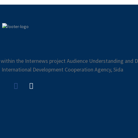
 within the Internews project Audience Understanding and Di
 International Development Cooperation Agency, Sida