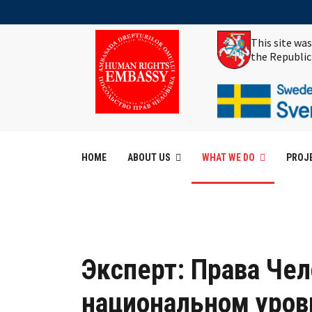
This site wa
the Republic
HOME
ABOUT US
WHAT WE DO
PROJ
Эксперт: Права Ч
национальном уров