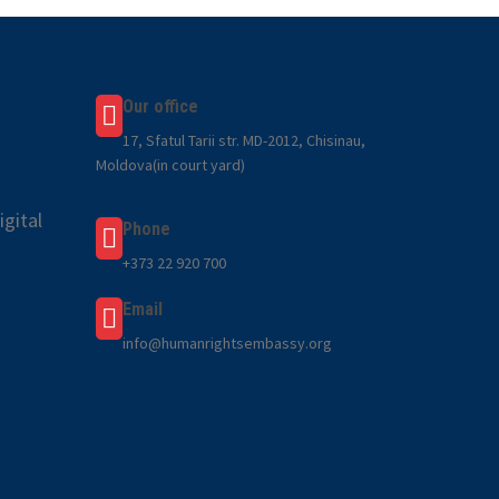
Our office
17, Sfatul Tarii str. MD-2012, Chisinau,
Moldova(in court yard)
gital
Phone
+373 22 920 700
Email
info@humanrightsembassy.org