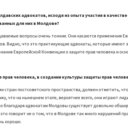
лдавских адвокатов, исходя из опыта участия в качеств
ванных для них в Молдове?
адаваемые вопросы очень тонкие. Они касаются применения Е
в. Видно, что это практикующие адвокаты, которые имеют за
 знания Европейской Конвенции о защите прав человека и осн
е прав человека, в создании культуры защиты прав челов
и стран постсоветского пространства, должен отметить, чт
кажу, что на нынешнем этапе, вероятнее всего, они играют л
о благодаря адвокатам Молдовы существует довольно обшир
это говорит не о том, что в Молдове так много нарушений пра
нь хорошо.