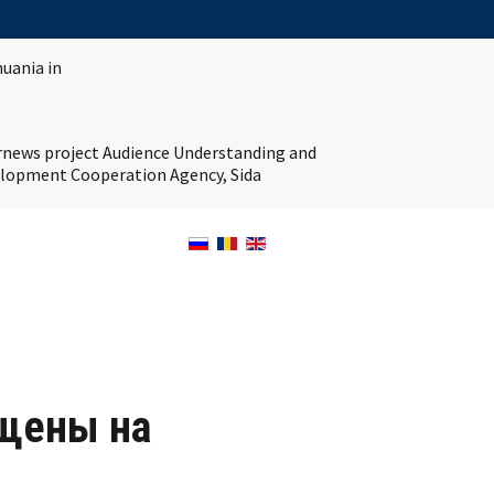
huania in
ernews project Audience Understanding and
velopment Cooperation Agency, Sida
ищены на