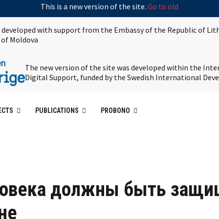
This is a new version of the site.
Go to old
s developed with support from the Embassy of the Republic of Lit
 of Moldova
The new version of the site was developed within the Int
Digital Support, funded by the Swedish International De
ECTS
PUBLICATIONS
PROBONO
еловека должны быть защ
не