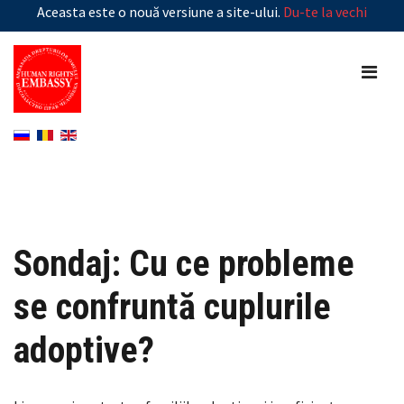
Aceasta este o nouă versiune a site-ului.
Du-te la vechi
Sondaj: Cu ce probleme
se confruntă cuplurile
adoptive?