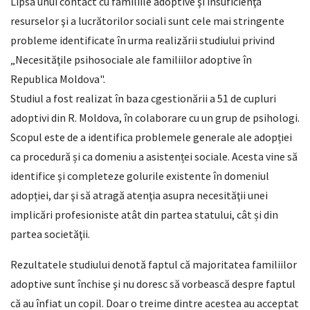
Lipsa unui contact cu familiile adoptive şi insuficienţa
resurselor şi a lucrătorilor sociali sunt cele mai stringente
probleme identificate în urma realizării studiului privind
„Necesităţile psihosociale ale familiilor adoptive în
Republica Moldova".
Studiul a fost realizat în baza cgestionării a 51 de cupluri
adoptivi din R. Moldova, în colaborare cu un grup de psihologi.
Scopul este de a identifica problemele generale ale adopției
ca procedură și ca domeniu a asistenței sociale. Acesta vine să
identifice şi completeze golurile existente în domeniul
adopției, dar şi să atragă atenţia asupra necesităţii unei
implicări profesioniste atât din partea statului, cât și din
partea societăţii.
Rezultatele studiului denotă faptul că majoritatea familiilor
adoptive sunt închise şi nu doresc să vorbească despre faptul
că au înfiat un copil. Doar o treime dintre acestea au acceptat