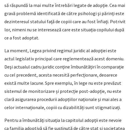
să răspundă la mai multe întrebări legate de adopţie. Cea mai
gravă problemă identificată de către psihologi şi părinţi este
dezinteresul statului faţă de copiii care au fost înfiaţi. Potrivit
lor, nimeni nu se interesează care este situaţia copilului după
ce a fost adoptat.
La moment, Legea privind regimul juridic al adopţiei este
actul legislativ principal care reglementează acest domeniu.
Deşi actualul cadru juridic conţine îmbunătăţiri în comparaţie
cu cel precedent, acesta necesită perfecţionare, deoarece
există multe lacune. Spre exemplu, în lege nu este prevăzut
sistemul de monitorizare și protecție post-adopție, nu este
clară asigurarea procedurii adopțiilor naţionale şi mai ales a
celor internaționale, copiii cu dizabilități sunt stigmatizaţi.
Pentru a îmbunătăţi situaţia la capitolul adopţii este nevoie
ca familia adoptivă să fie susținută de către stat și societatea