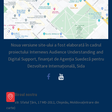
Noua versiune site-ului a fost elaborată în cadrul
proiectului Internews Audience Understanding and
Digital Support, finanţat de Agenția Suedeză pentru
Dezvoltare Internațională, Sida
Biroul nostru
str. Sfatul Țării, 17 MD-2012, Chișinău, Moldova(intrare din
curte)