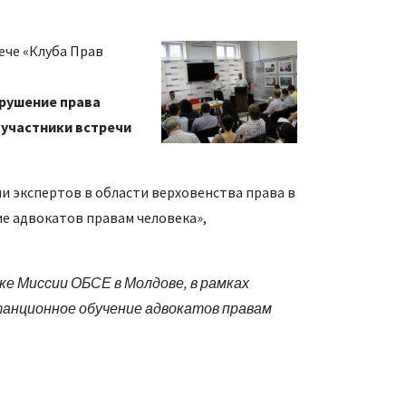
ече «Клуба Прав
арушение права
 участники встречи
ии экспертов в области верховенства права в
е адвокатов правам человека»,
жке Миссии ОБСЕ в Молдове, в рамках
анционное обучение адвокатов правам