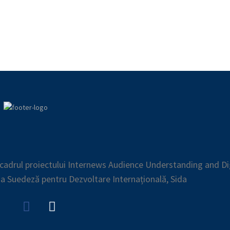
n cadrul proiectului Internews Audience Understanding and Di
ia Suedeză pentru Dezvoltare Internațională, Sida