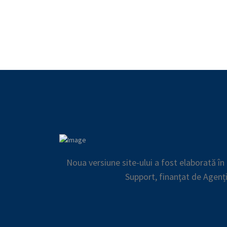
Noua versiune site-ului a fost elaborată î
Support, finanţat de Agenț