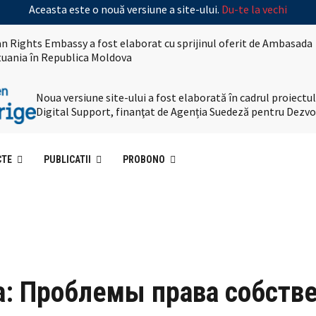
Aceasta este o nouă versiune a site-ului.
Du-te la vechi
n Rights Embassy a fost elaborat cu sprijinul oferit de Ambasada
ituania în Republica Moldova
Noua versiune site-ului a fost elaborată în cadrul proiec
Digital Support, finanţat de Agenția Suedeză pentru Dezvo
CTE
PUBLICATII
PROBONO
а: Проблемы права собств