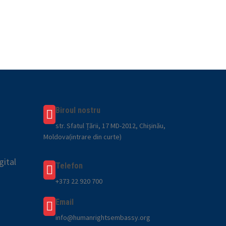
Biroul nostru
str. Sfatul Țării, 17 MD-2012, Chișinău,
Moldova(intrare din curte)
gital
Telefon
+373 22 920 700
Email
info@humanrightsembassy.org