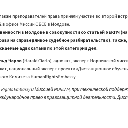
 также преподавателей права приняли участие во второй встр
12 в офисе Миссии ОБСЕ в Молдове.
венности в Молдове в совокупности со статьей 6 ЕКПЧ (н
рава на справедливое судебное разбирательство). Также,
скаемые адвокатами по этой категории дел.
льд Чарло
(Harald Ciarlo), адвокат, эксперт Норвежской мисс
окат, национальный эксперт проекта «Дистанционное обучени
ного Комитета HumanRightsEmbassy.
Rights Embassy и Миссией NORLAM, при технической поддер
ждународное право в правозащитной деятельности. Дист