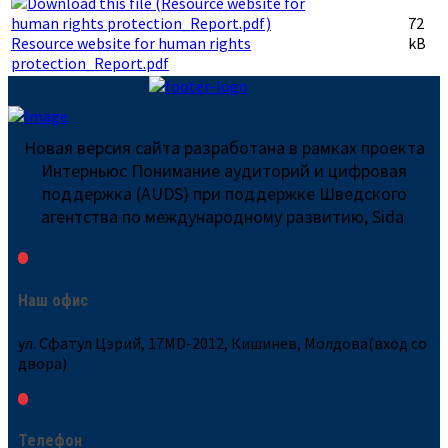
72
Resource website for human rights
kB
protection_Report.pdf
Новая версия сайта разработана в рамках проекта
Интерньюс Понимание аудиторий и цифровая
поддержка (AUDS) при поддержке Шведского
агентства по международному развитию, Sida
Наш офис
ул. Сфатул Цэрий, 17MD-2012, Кишинев, Молдова(вход со
двора)
Телефон