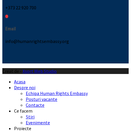
+373 22 920 700
Email
info@humanrightsembassy.org
Creat de -
Xsort Web Studio
Acasa
Despre noi
Echipa Human Rights Embassy
Posturi vacante
Contacte
Ce facem
Știri
Evenimente
Proiecte