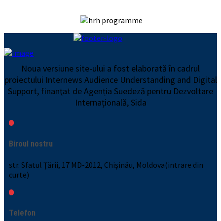
Noua versiune site-ului a fost elaborată în cadrul
proiectului Internews Audience Understanding and Digital
Support, finanţat de Agenția Suedeză pentru Dezvoltare
Internațională, Sida
Biroul nostru
str. Sfatul Țării, 17 MD-2012, Chișinău, Moldova(intrare din
curte)
Telefon