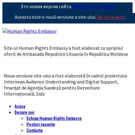
Это новая версия сайта.
Перейти на старую
Aceasta este o nouă versiune a site-ului.
Du-te la vechi
Site-ul Human Rights Embassy a fost elaborat cu sprijinul
oferit de Ambasada Republicii Lituania în Republica Moldova
Noua versiune site-ului a fost elaborată în cadrul proiectului
Internews Audience Understanding and Digital Support,
finanţat de Agenția Suedeză pentru Dezvoltare
Internațională, Sida
Acasa
Despre noi
Echipa Human Rights Embassy
Posturi vacante
Contacte