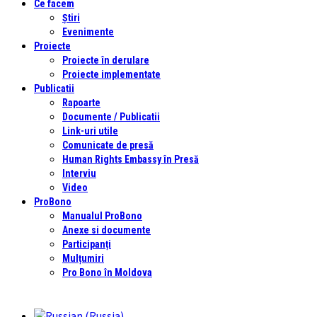
Ce facem
Știri
Evenimente
Proiecte
Proiecte în derulare
Proiecte implementate
Publicatii
Rapoarte
Documente / Publicatii
Link-uri utile
Comunicate de presă
Human Rights Embassy în Presă
Interviu
Video
ProBono
Manualul ProBono
Anexe si documente
Participanți
Mulțumiri
Pro Bono în Moldova