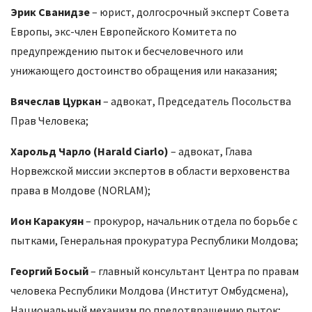
Эрик Сванидзе
– юрист, долгосрочный эксперт Совета
Европы, экс-член Европейского Комитета по
предупреждению пыток и бесчеловечного или
унижающего достоинство обращения или наказания;
Вячеслав Цуркан
– адвокат, Председатель Посольства
Прав Человека;
Харольд Чарло (Harald Ciarlo)
– адвокат, Глава
Норвежской миссии экспертов в области верховенства
права в Молдове (NORLAM);
Ион Каракуян
– прокурор, начальник отдела по борьбе с
пытками, Генеральная прокуратура Республики Молдова;
Георгий Босый
– главный консультант Центра по правам
человека Республики Молдова (Институт Омбудсмена),
Национальный механизм по предотвращению пыток;