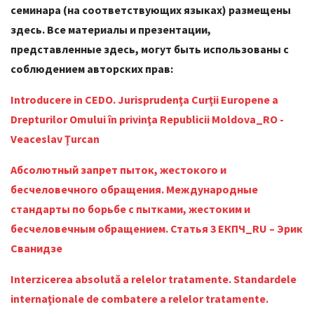
семинара (на соответствующих языках) размещены
здесь. Все материалы и презентации,
представленные здесь, могут быть использованы с
соблюдением авторских прав:
Introducere in CEDO. Jurisprudenţa Curţii Europene a
Drepturilor Omului în privinţa Republicii Moldova_RO -
Veaceslav Ţurcan
Абсолютный запрет пыток, жестокого и
бесчеловечного обращения. Международные
стандарты по борьбе с пытками, жестоким и
бесчеловечным обращением. Статья 3 ЕКПЧ_RU – Эрик
Сванидзе
Interzicerea absolută a relelor tratamente. Standardele
internaţionale de combatere a relelor tratamente.