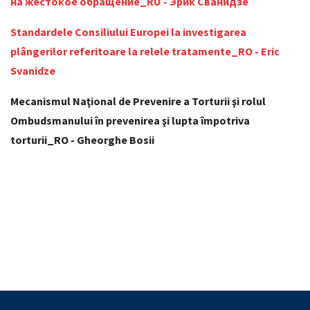
на жестокое обращение_RU - Эрик Сванидзе
Standardele Consiliului Europei la investigarea
plângerilor referitoare la relele tratamente_RO - Eric
Svanidze
Mecanismul Naţional de Prevenire a Torturii şi rolul
Ombudsmanului în prevenirea şi lupta împotriva
torturii_RO - Gheorghe Bosii