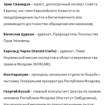
Эрик Сванидзе
– юрист, долгосрочный эксперт Совета
Европы, экс-член Европейского Комитета по
предупреждению пыток и бесчеловечного или
унижающего достоинство обращения или наказания;
Вячеслав Цуркан
– адвокат, Председатель Посольства
Прав Человека;
Харольд Чарло (Harald Ciarlo)
– адвокат, Глава
Норвежской миссии экспертов в области верховенства
права в Молдове (NORLAM);
Ион Каракуян
– прокурор, начальник отдела по борьбе с
пытками, Генеральная прокуратура Республики Молдова;
Георгий Босый
– главный консультант Центра по правам
человека Республики Молдова (Институт Омбудсмена),
Национальный механизм по предотвращению пыток;