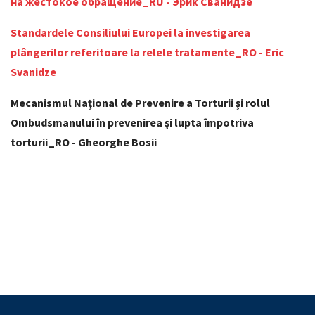
на жестокое обращение_RU - Эрик Сванидзе
Standardele Consiliului Europei la investigarea
plângerilor referitoare la relele tratamente_RO - Eric
Svanidze
Mecanismul Naţional de Prevenire a Torturii şi rolul
Ombudsmanului în prevenirea şi lupta împotriva
torturii_RO - Gheorghe Bosii