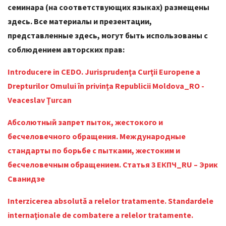
семинара (на соответствующих языках) размещены
здесь. Все материалы и презентации,
представленные здесь, могут быть использованы с
соблюдением авторских прав:
Introducere in CEDO. Jurisprudenţa Curţii Europene a
Drepturilor Omului în privinţa Republicii Moldova_RO -
Veaceslav Ţurcan
Абсолютный запрет пыток, жестокого и
бесчеловечного обращения. Международные
стандарты по борьбе с пытками, жестоким и
бесчеловечным обращением. Статья 3 ЕКПЧ_RU – Эрик
Сванидзе
Interzicerea absolută a relelor tratamente. Standardele
internaţionale de combatere a relelor tratamente.