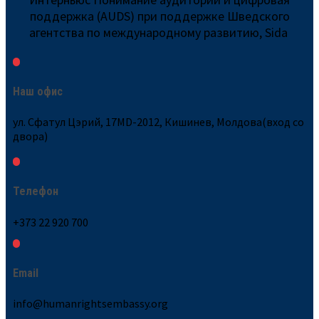
поддержка (AUDS) при поддержке Шведского
агентства по международному развитию, Sida
Наш офис
ул. Сфатул Цэрий, 17MD-2012, Кишинев, Молдова(вход со
двора)
Телефон
+373 22 920 700
Email
info@humanrightsembassy.org