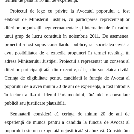
termen de până la 10 ani de experiență.
Proiectul de lege cu privire la Avocatul poporului a fost
elaborat de Ministerul Justiției, cu participarea reprezentanților
diferitor organizații neguvernamentale și internaționale în cadrul
unui grup de lucru constituit în noiembrie 2011. De asemenea,
proiectul a fost supus consultărilor publice, iar societatea civilă a
avut posibilitatea de a expedia propuneri în termei restrânși în
adresa Ministerului Justiției. Proiectul a reprezentat un consens al
diferitor participanți atât din executiv, cât și din societatea civilă.
Cerința de eligibilitate pentru candidații la funcția de Avocat al
poporului de a avea minim 20 de ani de experiență, a fost introdus
în lectura a II-a în Plenul Parlamentului, fără nici o consultare
publică sau justificare plauzibilă.
Semnatarii consideră că cerința de minim 20 de ani de
experiență de muncă pentru a candida la funcția de Avocat al
poporului este una exagerată nejustificată și abuzivă. Considerăm