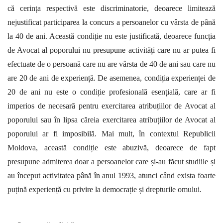
că cerința respectivă este discriminatorie, deoarece limitează
nejustificat participarea la concurs a persoanelor cu vârsta de până
la 40 de ani. Această condiție nu este justificată, deoarece funcția
de Avocat al poporului nu presupune activități care nu ar putea fi
efectuate de o persoană care nu are vârsta de 40 de ani sau care nu
are 20 de ani de experiență. De asemenea, condiția experienței de
20 de ani nu este o condiție profesională esențială, care ar fi
imperios de necesară pentru exercitarea atribuțiilor de Avocat al
poporului sau în lipsa căreia exercitarea atribuțiilor de Avocat al
poporului ar fi imposibilă. Mai mult, în contextul Republicii
Moldova, această condiție este abuzivă, deoarece de fapt
presupune admiterea doar a persoanelor care și-au făcut studiile și
au început activitatea până în anul 1993, atunci când exista foarte
puțină experiență cu privire la democrație și drepturile omului.