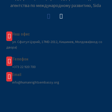
агентства по международному развитию, Sida
Наш офис
ул. Сфатул Цэрий, 17MD-2012, Кишинев, Молдова(вход со
двора)
Телефон
+373 22 920 700
Email
info@humanrightsembassy.org