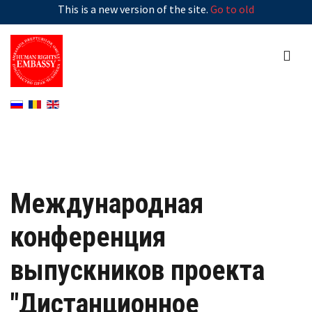
This is a new version of the site.
Go to old
Международная
конференция
выпускников проекта
"Дистанционное