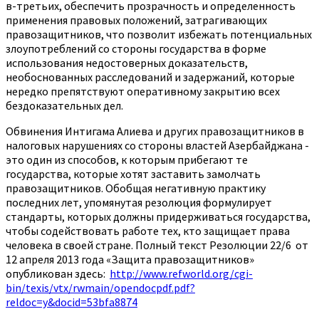
в-третьих, обеспечить прозрачность и определенность
применения правовых положений, затрагивающих
правозащитников, что позволит избежать потенциальных
злоупотреблений со стороны государства в форме
использования недостоверных доказательств,
необоснованных расследований и задержаний, которые
нередко препятствуют оперативному закрытию всех
бездоказательных дел.
Обвинения Интигама Алиева и других правозащитников в
налоговых нарушениях со стороны властей Азербайджана -
это один из способов, к которым прибегают те
государства, которые хотят заставить замолчать
правозащитников. Обобщая негативную практику
последних лет, упомянутая резолюция формулирует
стандарты, которых должны придерживаться государства,
чтобы содействовать работе тех, кто защищает права
человека в своей стране. Полный текст Резолюции 22/6 от
12 апреля 2013 года «Защита правозащитников»
опубликован здесь:
http://www.refworld.org/cgi-
bin/texis/vtx/rwmain/opendocpdf.pdf?
reldoc=y&docid=53bfa8874