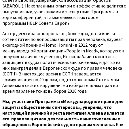
Совета Европы, Американской ассоциации юристов
(ABAROLI). Накопленным опытом он эффективно делится с
выпускниками, участниками и экспертами Программы в
ходе конференций, а также являясь тьютором
программы HELP Совета Европы.
Автор десяти законопроектов, более двадцати книг и
сотен статей по вопросам защиты прав человека, лауреат
ежегодной премии «Homo Homini» в 2012 году от
международной организации «People in Need», которую он
получил за личное мужество, Интигам Алиев много лет
защищает в судах политических заключенных, и для 25 из
них выиграл дела в Европейском суде по правам человека
(ЕСПЧ). В настоящее время в ЕСПЧ завершается
коммуникация по 40 делам, подготовленным Интигамом
Алиевым в связи с нарушениями избирательных прав во
время парламентских выборов 2010 года.
Мы, участники Программы «Международное право для
защиты общественных интересов», уверены, что
настоящей причиной ареста Интигама Алиева является
его правозащитная деятельность и многочисленные
обращения в Европейский суд по правам человека.
Как