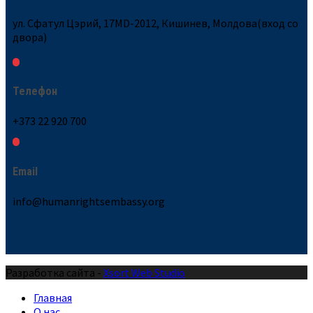
ул. Сфатул Цэрий, 17MD-2012, Кишинев, Молдова(вход со
двора)
Телефон
+373 22 920 700
Email
info@humanrightsembassy.org
Разработка сайта -
Xsort Web Studio
Главная
О нас