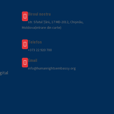
Biroul nostru
str. Sfatul Țării, 17 MD-2012, Chișinău,
Moldova(intrare din curte)
Telefon
+373 22 920 700
Email
info@humanrightsembassy.org
gital