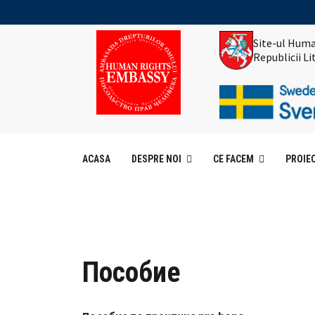
Site-ul Huma
Republicii L
ACASA
DESPRE NOI
CE FACEM
PROIE
Пособие