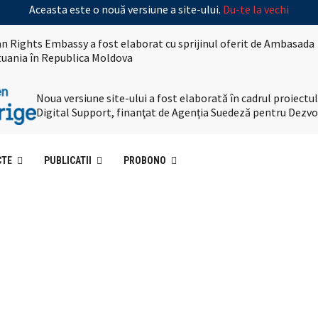
Aceasta este o nouă versiune a site-ului.
Du-te la vechi
n Rights Embassy a fost elaborat cu sprijinul oferit de Ambasada
ituania în Republica Moldova
Noua versiune site-ului a fost elaborată în cadrul proiec
Digital Support, finanţat de Agenția Suedeză pentru Dezvo
CTE
PUBLICATII
PROBONO