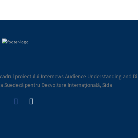
n cadrul proiectului Internews Audience Understanding and Di
ia Suedeză pentru Dezvoltare Internațională, Sida