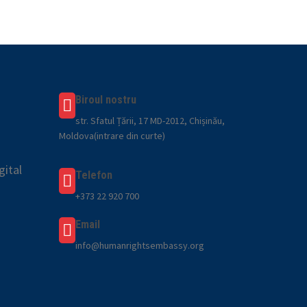
Biroul nostru
str. Sfatul Țării, 17 MD-2012, Chișinău,
Moldova(intrare din curte)
gital
Telefon
+373 22 920 700
Email
info@humanrightsembassy.org