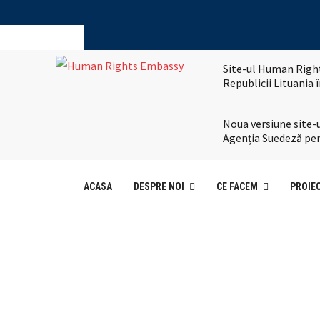
Site-ul Human Right
Republicii Lituania
Noua versiune site-u
Agenția Suedeză pen
ACASA
DESPRE NOI
CE FACEM
PROIE