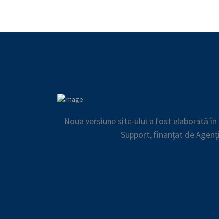
Noua versiune site-ului a fost elaborată î
Support, finanţat de Agenț