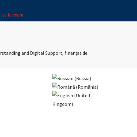
-te la vechi
erstanding and Digital Support, finanţat de