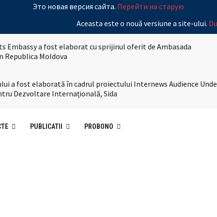
Это новая версия сайта.
Перейти на старую
Aceasta este o nouă versiune a site-ului.
Du
s Embassy a fost elaborat cu sprijinul oferit de Ambasada
 în Republica Moldova
lui a fost elaborată în cadrul proiectului Internews Audience Und
tru Dezvoltare Internațională, Sida
CTE
PUBLICATII
PROBONO