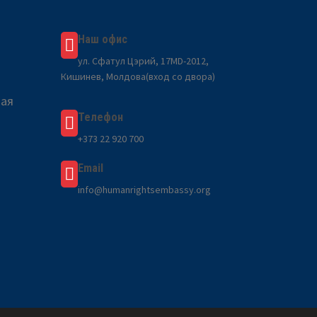
Наш офис
ул. Сфатул Цэрий, 17MD-2012,
Кишинев, Молдова(вход со двора)
вая
Телефон
a
+373 22 920 700
Email
info@humanrightsembassy.org