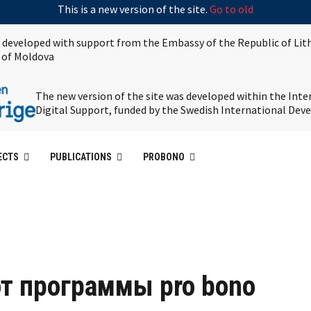
This is a new version of the site.
Go to old
s developed with support from the Embassy of the Republic of Lit
 of Moldova
The new version of the site was developed within the Int
Digital Support, funded by the Swedish International De
ECTS
PUBLICATIONS
PROBONO
т программы pro bono