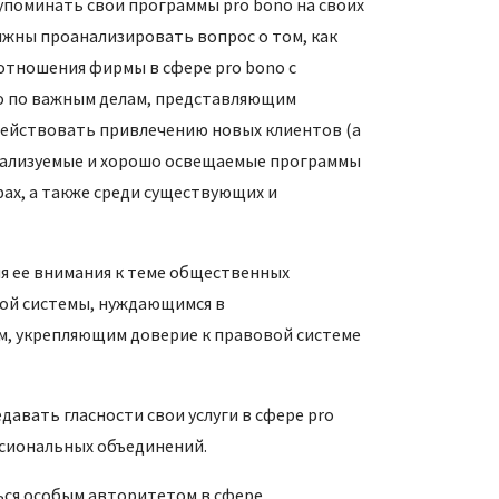
поминать свои программы pro bono на своих
лжны проанализировать вопрос о том, как
 отношения фирмы в сфере pro bono с
no по важным делам, представляющим
одействовать привлечению новых клиентов (а
реализуемые и хорошо освещаемые программы
ах, а также среди существующих и
я ее внимания к теме общественных
вой системы, нуждающимся в
м, укрепляющим доверие к правовой системе
авать гласности свои услуги в сфере pro
сиональных объединений.
ься особым авторитетом в сфере