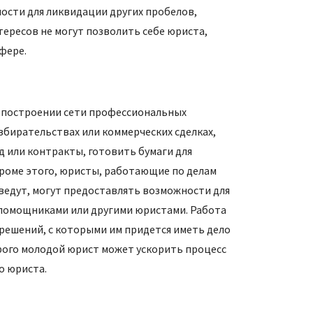
ости для ликвидации других пробелов,
тересов не могут позволить себе юриста,
фере.
в построении сети профессиональных
збирательствах или коммерческих сделках,
д или контракты, готовить бумаги для
Кроме этого, юристы, работающие по делам
 ведут, могут предоставлять возможности для
 помощниками или другими юристами. Работа
 решений, с которыми им придется иметь дело
орого молодой юрист может ускорить процесс
о юриста.