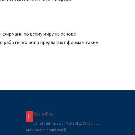
 фирмами по всему миру на основе
о работе pro bono предлагают фирмам такие
Our office
17, Sfatul Tarii str. MD-2012, Chisinau,
Moldova(in court yard)