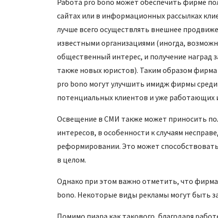
Работа pro bono может обеспечить фирме по
сайтах или в информационных рассылках клие
лучше всего осуществлять внешнее продвижени
известными организациями (иногда, возможн
общественный интерес, и получение наград з
также новых юристов). Таким образом фирма
pro bono могут улучшить имидж фирмы среди
потенциальных клиентов и уже работающих и
Освещение в СМИ также может приносить пол
интересов, в особенности к случаям несправ
реформировании. Это может способствовать 
в целом.
Однако при этом важно отметить, что фирмам
bono. Некоторые виды рекламы могут быть 
Помимо пиара как такового, благодаря работ