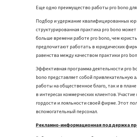
Еще одно преимущество работы pro bono для
Подбор и удержание квалифицированных юрис
структурированная практика pro bono может
больше времени работе pro bono, чем юрист
предпочитают работать в юридических фирмах
равенства между качеством практики pro bon
Эффективная программа деятельности pro b
bono представляет собой привлекательную ал
работы на общественное благо, так и в план
в интересах коммерческих клиентов. Участие
гордости и лояльности своей фирме. Этот по
вспомогательный персонал.
Рекламно-информационная поддержка про