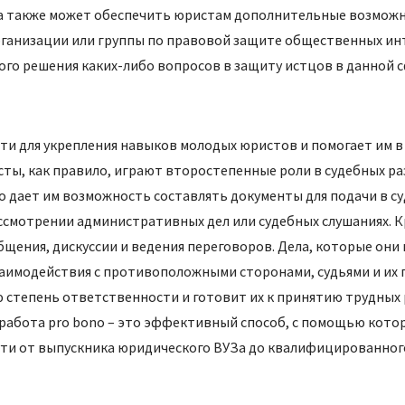
а также может обеспечить юристам дополнительные возможн
организации или группы по правовой защите общественных ин
го решения каких-либо вопросов в защиту истцов в данной с
ти для укрепления навыков молодых юристов и помогает им 
ты, как правило, играют второстепенные роли в судебных ра
 дает им возможность составлять документы для подачи в су
ассмотрении административных дел или судебных слушаниях. 
бщения, дискуссии и ведения переговоров. Дела, которые они
взаимодействия с противоположными сторонами, судьями и их
ю степень ответственности и готовит их к принятию трудных
 работа pro bono – это эффективный способ, с помощью кот
ути от выпускника юридического ВУЗа до квалифицированног