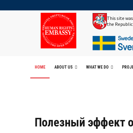
This site wa
the Republic
HOME
ABOUT US
WHAT WE DO
PROJ
Полезный эффект о