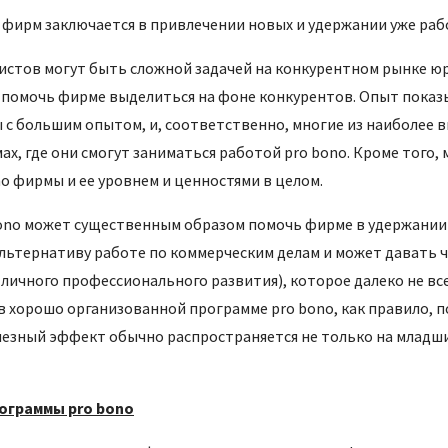
 фирм заключается в привлечении новых и удержании уже ра
тов могут быть сложной задачей на конкурентном рынке юри
 помочь фирме выделиться на фоне конкурентов. Опыт показ
ы с большим опытом, и, соответственно, многие из наиболе
, где они смогут заниматься работой pro bono. Кроме того,
o фирмы и ее уровнем и ценностями в целом.
ono может существенным образом помочь фирме в удержании 
ьтернативу работе по коммерческим делам и может давать чу
е личного профессионального развития), которое далеко не в
 в хорошо организованной программе pro bono, как правило, 
лезный эффект обычно распространяется не только на младши
граммы pro bono