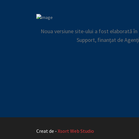
Noua versiune site-ului a fost elaborată î
Support, finanţat de Agenț
Creat de -
Xsort Web Studio