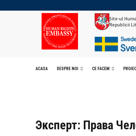
Site-ul Huma
Republicii L
ACASA
DESPRE NOI
CE FACEM
PROIE
Эксперт: Права Ч