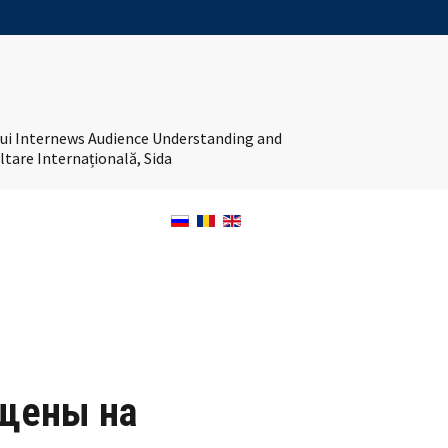
tului Internews Audience Understanding and
ltare Internațională, Sida
ищены на