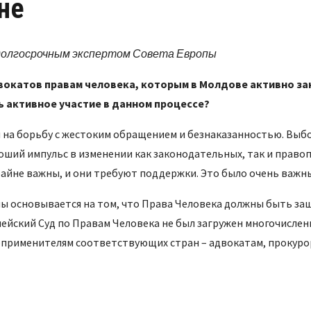
не
долгосрочным экспертом Совета Европы
окатов правам человека, которым в Молдове активно за
 активное участие в данном процессе?
 на борьбу с жестоким обращением и безнаказанностью. Выбо
оший импульс в изменении как законодательных, так и право
райне важны, и они требуют поддержки. Это было очень важн
опы основывается на том, что Права Человека должны быть з
опейский Суд по Правам Человека не был загружен многочисле
рименителям соответствующих стран – адвокатам, прокурора