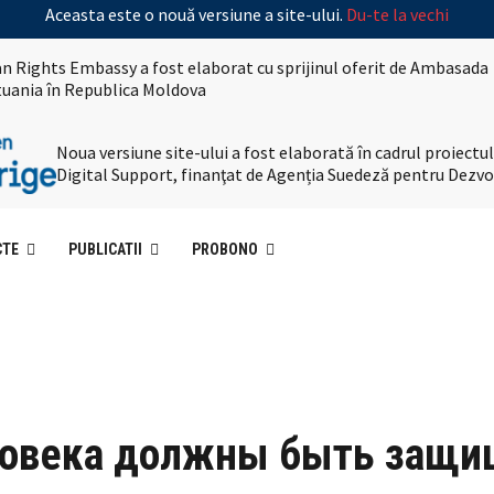
Aceasta este o nouă versiune a site-ului.
Du-te la vechi
n Rights Embassy a fost elaborat cu sprijinul oferit de Ambasada
ituania în Republica Moldova
Noua versiune site-ului a fost elaborată în cadrul proiec
Digital Support, finanţat de Agenția Suedeză pentru Dezvo
CTE
PUBLICATII
PROBONO
еловека должны быть защ