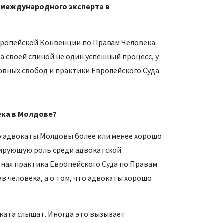
е международного эксперта в
вропейской Конвенции по Правам Человека.
 своей спиной не один успешный процесс, у
овных свобод и практики Европейского Суда.
ека в Молдове?
о адвокаты Молдовы более или менее хорошо
идирующую роль среди адвокатской
ная практика Европейского Суда по Правам
в человека, а о том, что адвокаты хорошо
оката слышат. Иногда это вызывает