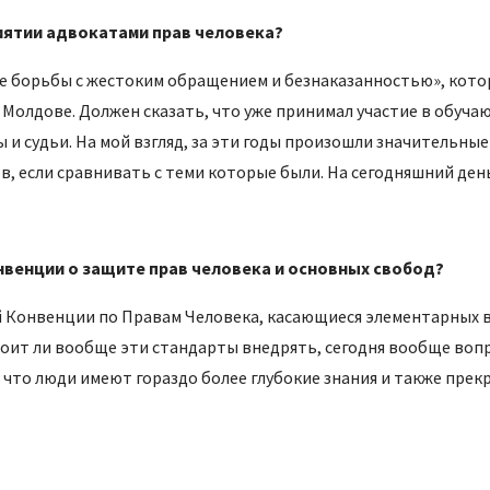
иятии адвокатами прав человека?
е борьбы с жестоким обращением и безнаказанностью», котор
 Молдове. Должен сказать, что уже принимал участие в обуча
 и судьи. На мой взгляд, за эти годы произошли значительные
в, если сравнивать с теми которые были. На сегодняшний ден
венции о защите прав человека и основных свобод?
й Конвенции по Правам Человека, касающиеся элементарных 
стоит ли вообще эти стандарты внедрять, сегодня вообще воп
, что люди имеют гораздо более глубокие знания и также пре