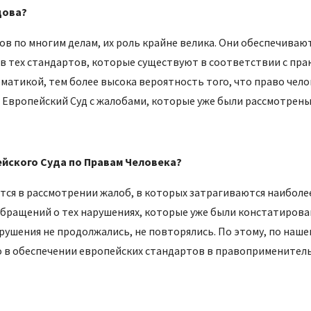
дова?
 по многим делам, их роль крайне велика. Они обеспечиваю
тех стандартов, которые существуют в соответствии с пра
ематикой, тем более высока вероятность того, что право че
 Европейский Суд с жалобами, которые уже были рассмотрены
йского Суда по Правам Человека?
тся в рассмотрении жалоб, в которых затрагиваются наиболе
бращений о тех нарушениях, которые уже были констатирован
рушения не продолжались, не повторялись. По этому, по наш
шо в обеспечении европейских стандартов в правоприменител