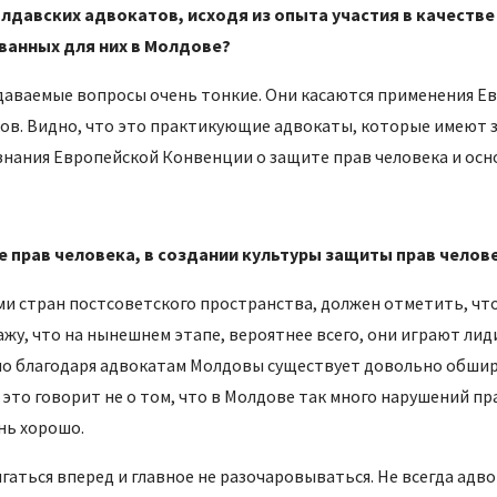
лдавских адвокатов, исходя из опыта участия в качеств
ванных для них в Молдове?
адаваемые вопросы очень тонкие. Они касаются применения Е
в. Видно, что это практикующие адвокаты, которые имеют за
 знания Европейской Конвенции о защите прав человека и осн
е прав человека, в создании культуры защиты прав челов
и стран постсоветского пространства, должен отметить, чт
скажу, что на нынешнем этапе, вероятнее всего, они играют л
о благодаря адвокатам Молдовы существует довольно обшир
это говорит не о том, что в Молдове так много нарушений пра
ень хорошо.
игаться вперед и главное не разочаровываться. Не всегда адв