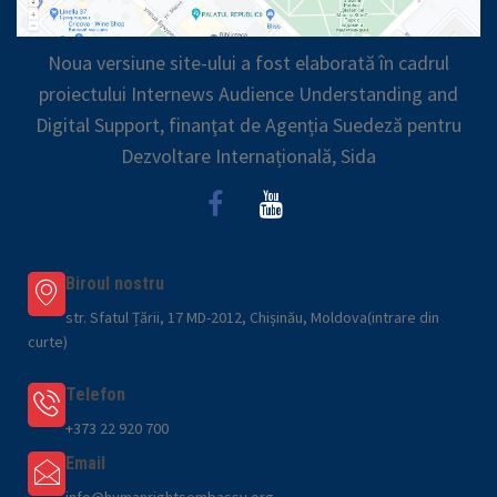
Noua versiune site-ului a fost elaborată în cadrul
proiectului Internews Audience Understanding and
Digital Support, finanţat de Agenția Suedeză pentru
Dezvoltare Internațională, Sida
Biroul nostru
str. Sfatul Țării, 17 MD-2012, Chișinău, Moldova(intrare din
curte)
Telefon
+373 22 920 700
Email