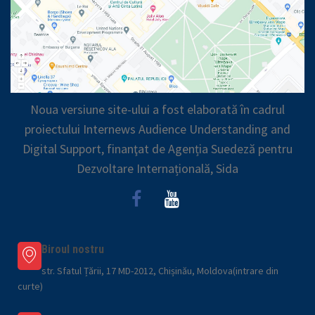
Noua versiune site-ului a fost elaborată în cadrul
proiectului Internews Audience Understanding and
Digital Support, finanţat de Agenția Suedeză pentru
Dezvoltare Internațională, Sida
Biroul nostru
str. Sfatul Țării, 17 MD-2012, Chișinău, Moldova(intrare din
curte)