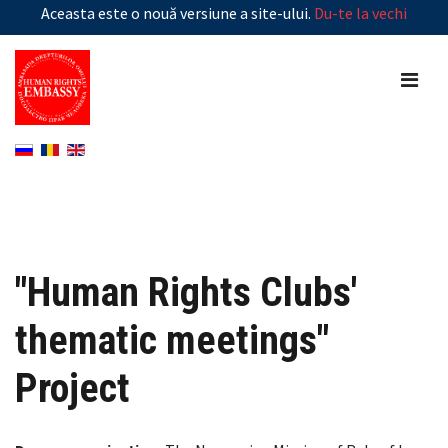
Aceasta este o nouă versiune a site-ului.
Du-te la vechi
"Human Rights Clubs'
thematic meetings"
Project