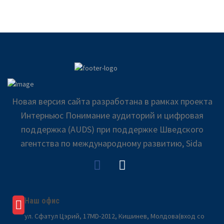
Новая версия сайта разработана в рамках проекта
Интерньюс Понимание аудиторий и цифровая
поддержка (AUDS) при поддержке Шведского
агентства по международному развитию, Sida
Наш офис
ул. Сфатул Цэрий, 17MD-2012, Кишинев, Молдова(вход со