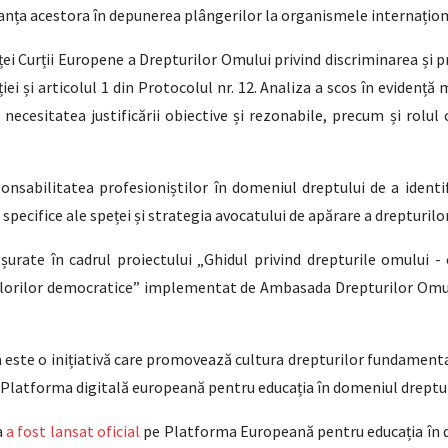
rtanța acestora în depunerea plângerilor la organismele internațio
enței Curții Europene a Drepturilor Omului privind discriminarea și
ției și articolul 1 din Protocolul nr. 12. Analiza a scos în evidenț
ecesitatea justificării obiective și rezonabile, precum și rolul cr
nsabilitatea profesioniștilor în domeniul dreptului de a identif
e specifice ale speței și strategia avocatului de apărare a drepturilo
fășurate în cadrul proiectului „Ghidul privind drepturile omului
 valorilor democratice” implementat de Ambasada Drepturilor Omulu
este o inițiativă care promovează cultura drepturilor fundamental
n Platforma digitală europeană pentru educația în domeniul dreptu
a
a fost lansat oficial
pe Platforma Europeană pentru educația în d