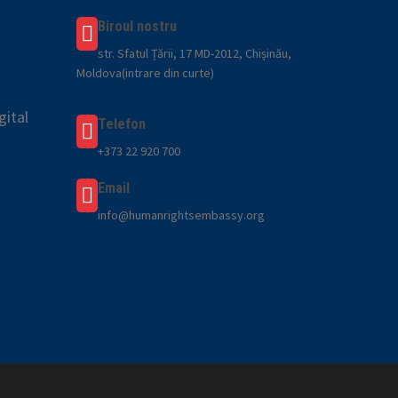
Biroul nostru
str. Sfatul Țării, 17 MD-2012, Chișinău,
Moldova(intrare din curte)
gital
Telefon
+373 22 920 700
Email
info@humanrightsembassy.org