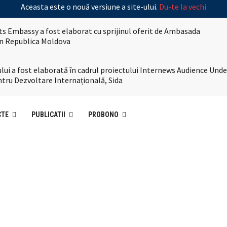
Aceasta este o nouă versiune a site-ului.
Du-te la vechi
s Embassy a fost elaborat cu sprijinul oferit de Ambasada
 în Republica Moldova
lui a fost elaborată în cadrul proiectului Internews Audience Und
tru Dezvoltare Internațională, Sida
CTE
PUBLICATII
PROBONO