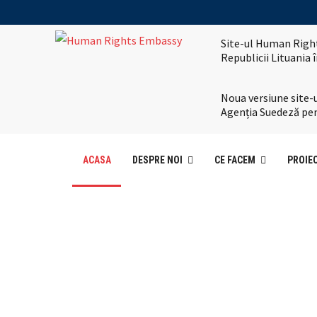
Site-ul Human Right
Republicii Lituania
Noua versiune site-u
Agenția Suedeză pen
ACASA
DESPRE NOI
CE FACEM
PROIE