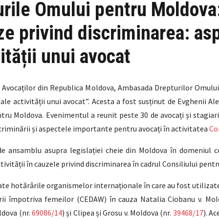
urile Omului pentru Moldova:
ze privind discriminarea: as
ității unui avocat
a Avocaților din Republica Moldova, Ambasada Drepturilor Omului
le activității unui avocat”. Acesta a fost susținut de Evghenii Alex
tru Moldova. Evenimentul a reunit peste 30 de avocați și stagiari (
riminării și aspectele importante pentru avocați în activitatea
Co
 de ansamblu asupra legislației cheie din Moldova în domeniul co
vității în cauzele privind discriminarea în cadrul Consiliului pentr
e hotărârile organismelor internaționale în care au fost utilizate
ii împotriva femeilor (CEDAW) în cauza Natalia Ciobanu v. Mol
ldova (nr.
69086/14
) și Clipea și Grosu v. Moldova (nr.
39468/17
). A