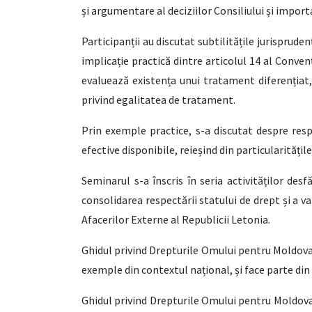
și argumentare al deciziilor Consiliului și impo
Participanții au discutat subtilitățile jurisprud
implicație practică dintre articolul 14 al Conven
evaluează existența unui tratament diferențiat, n
privind egalitatea de tratament.
Prin exemple practice, s-a discutat despre respo
efective disponibile, reieșind din particularitățil
Seminarul s-a înscris în seria activităților des
consolidarea respectării statului de drept și a
Afacerilor Externe al Republicii Letonia.
Ghidul privind Drepturile Omului pentru Moldova 
exemple din contextul național, și face parte di
Ghidul privind Drepturile Omului pentru Moldov