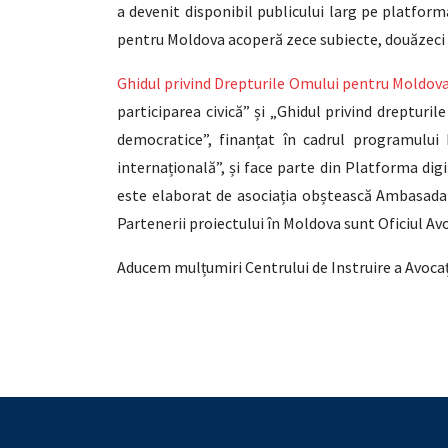
a devenit disponibil publicului larg pe platfor
pentru Moldova acoperă zece subiecte, douăzeci d
Ghidul privind Drepturile Omului pentru Moldov
participarea civică” și „Ghidul privind drepturi
democratice”, finanțat în cadrul programului 
internațională”, și face parte din Platforma di
este elaborat de asociația obștească Ambasada 
Partenerii proiectului în Moldova sunt Oficiul 
Aducem mulțumiri Centrului de Instruire a Avocaț