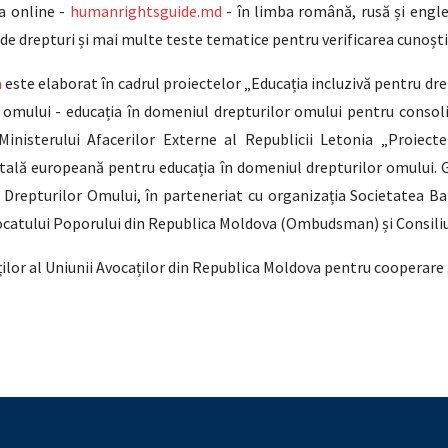
ma online -
humanrightsguide.md
- în limba română, rusă și engle
e drepturi și mai multe teste tematice pentru verificarea cunoști
a
este elaborat în cadrul proiectelor „Educația incluzivă pentru dre
le omului - educația în domeniul drepturilor omului pentru consolid
Ministerului Afacerilor Externe al Republicii Letonia „Proiec
gitală europeană pentru educația în domeniul drepturilor omului.
Drepturilor Omului, în parteneriat cu organizația Societatea Ba
Avocatului Poporului din Republica Moldova (Ombudsman) și Consili
ilor al Uniunii Avocaților din Republica Moldova pentru cooperare 