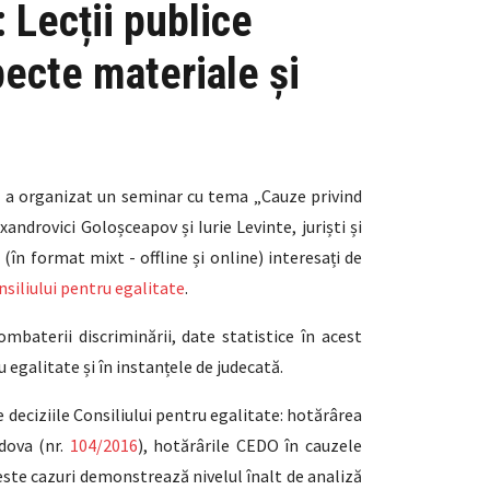
 Lecții publice
pecte materiale și
 a organizat un seminar cu tema „Cauze privind
androvici Goloșceapov și Iurie Levinte, juriști și
în format mixt - offline și online) interesați de
nsiliului pentru
egalitate
.
mbaterii discriminării, date statistice în acest
u egalitate și în instanțele de judecată.
 deciziile Consiliului pentru egalitate: hotărârea
dova (nr.
104/2016
), hotărârile CEDO în cauzele
ceste cazuri demonstrează nivelul înalt de analiză