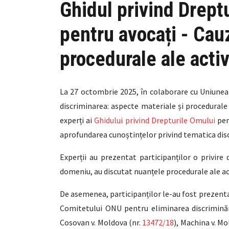
Ghidul privind Drept
pentru avocați - Cau
procedurale ale activ
La 27 octombrie 2025, în colaborare cu Uniune
discriminarea: aspecte materiale și procedurale a
experți ai
Ghidului privind Drepturile Omului
pen
aprofundarea cunoștințelor privind tematica disc
Experții au prezentat participanților o privire
domeniu, au discutat nuanțele procedurale ale acti
De asemenea, participanților le-au fost prezentat
Comitetului ONU pentru eliminarea discriminăr
Cosovan v. Moldova (nr.
13472/18
), Machina v. Mo