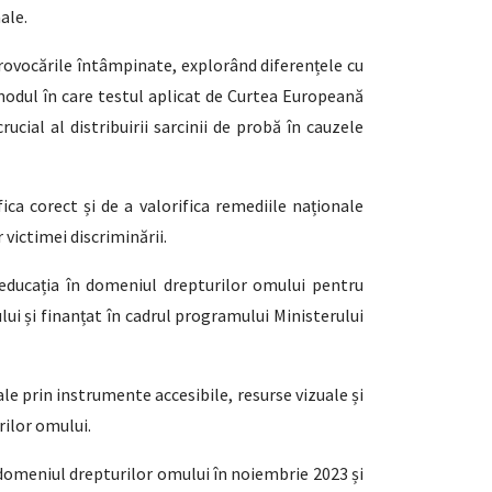
nale.
 provocările întâmpinate, explorând diferențele cu
ă modul în care testul aplicat de Curtea Europeană
ucial al distribuirii sarcinii de probă în cauzele
ica corect și de a valorifica remediile naționale
r victimei discriminării.
 - educația în domeniul drepturilor omului pentru
i și finanțat în cadrul programului Ministerului
e prin instrumente accesibile, resurse vizuale și
rilor omului.
omeniul drepturilor omului în noiembrie 2023 și