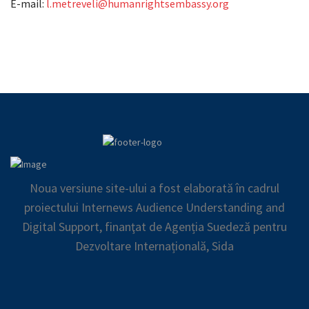
E-mail:
l.metreveli@humanrightsembassy.org
Noua versiune site-ului a fost elaborată în cadrul
proiectului Internews Audience Understanding and
Digital Support, finanţat de Agenția Suedeză pentru
Dezvoltare Internațională, Sida