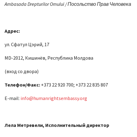
Ambasada Drepturilor Omului / Посольство Прав Человека
Адрес:
ул. Сфатул Цэрий, 17
MD-2012, Кишинёв, Республика Молдова
(вход со двора)
Телефон/Факс:
+373 22 920 700; +373 22 835 807
E-mail:
info@humanrightsembassy.org
Лела Метревели, Исполнительный директор