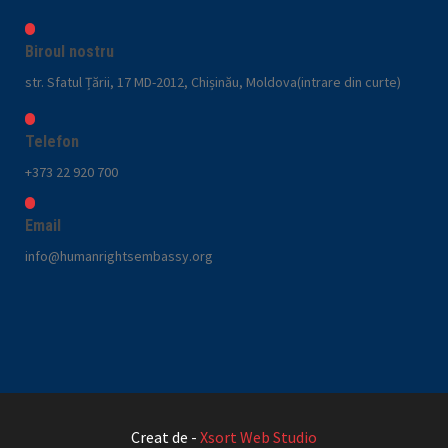
Biroul nostru
str. Sfatul Țării, 17 MD-2012, Chișinău, Moldova(intrare din curte)
Telefon
+373 22 920 700
Email
info@humanrightsembassy.org
Creat de -
Xsort Web Studio