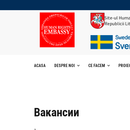
Site-ul Huma
Republicii L
ACASA
DESPRE NOI
CE FACEM
PROIE
Вакансии