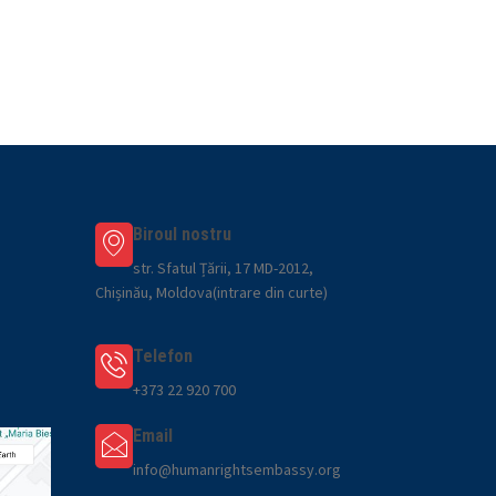
Biroul nostru
str. Sfatul Țării, 17 MD-2012,
Chișinău, Moldova(intrare din curte)
Telefon
+373 22 920 700
Email
info@humanrightsembassy.org