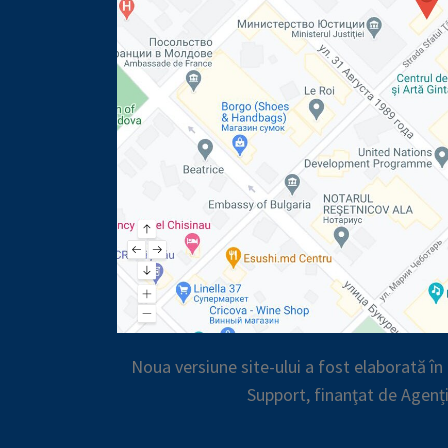
Noua versiune site-ului a fost elaborată î
Support, finanţat de Agenț