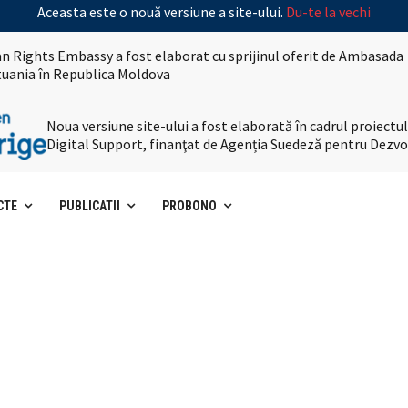
Aceasta este o nouă versiune a site-ului.
Du-te la vechi
n Rights Embassy a fost elaborat cu sprijinul oferit de Ambasada
ituania în Republica Moldova
Noua versiune site-ului a fost elaborată în cadrul proiec
Digital Support, finanţat de Agenția Suedeză pentru Dezvo
CTE
PUBLICATII
PROBONO