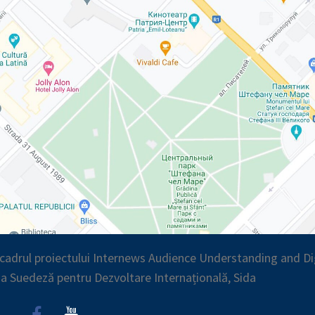
n cadrul proiectului Internews Audience Understanding and Di
ia Suedeză pentru Dezvoltare Internațională, Sida