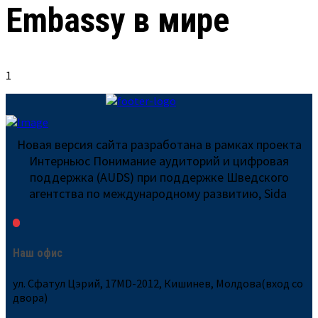
Embassy в мире
1
Новая версия сайта разработана в рамках проекта
Интерньюс Понимание аудиторий и цифровая
поддержка (AUDS) при поддержке Шведского
агентства по международному развитию, Sida
Наш офис
ул. Сфатул Цэрий, 17MD-2012, Кишинев, Молдова(вход со
двора)