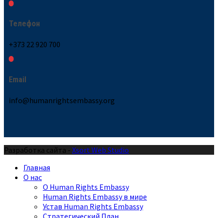
Телефон
+373 22 920 700
Email
info@humanrightsembassy.org
Разработка сайта -
Xsort Web Studio
Главная
О нас
О Human Rights Embassy
Human Rights Embassy в мире
Устав Human Rights Embassy
Стратегический План