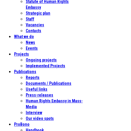
Statute of Human Rights
Embassy
Strategic plan
Staff
Vacancies
Contacts
What we do
News
Events
Projects
Ongoing projects
Implemented Projects
Publications
Reports
Documents / Publications
Useful links
Press-releases
Human Rights Embassy in Mass-
Media
Interview
Our video spots
ProBono
Handbook