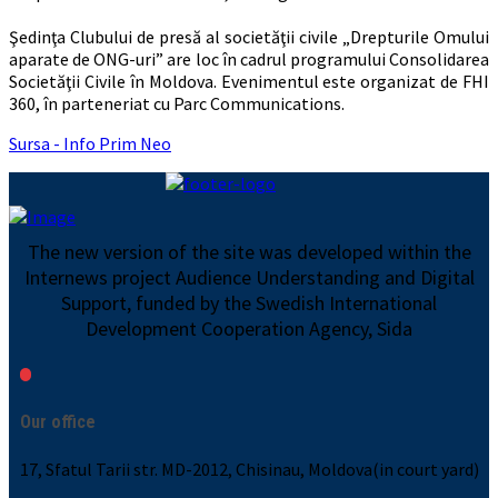
Şedinţa Clubului de presă al societăţii civile „Drepturile Omului
aparate de ONG-uri” are loc în cadrul programului Consolidarea
Societăţii Civile în Moldova. Evenimentul este organizat de FHI
360, în parteneriat cu Parc Communications.
Sursa - Info Prim Neo
The new version of the site was developed within the
Internews project Audience Understanding and Digital
Support, funded by the Swedish International
Development Cooperation Agency, Sida
Our office
17, Sfatul Tarii str. MD-2012, Chisinau, Moldova(in court yard)