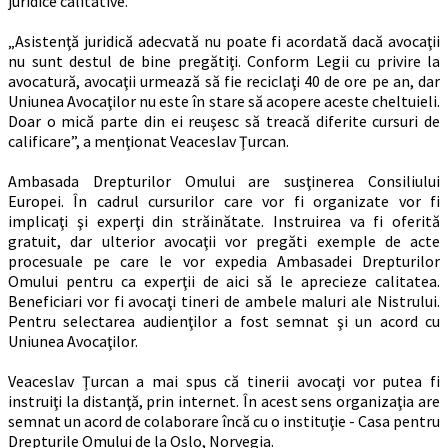
juridice calitative.
„Asistenţă juridică adecvată nu poate fi acordată dacă avocaţii
nu sunt destul de bine pregătiţi. Conform Legii cu privire la
avocatură, avocaţii urmează să fie reciclaţi 40 de ore pe an, dar
Uniunea Avocaţilor nu este în stare să acopere aceste cheltuieli.
Doar o mică parte din ei reuşesc să treacă diferite cursuri de
calificare”, a menţionat Veaceslav Ţurcan.
Ambasada Drepturilor Omului are susţinerea Consiliului
Europei. În cadrul cursurilor care vor fi organizate vor fi
implicaţi şi experţi din străinătate. Instruirea va fi oferită
gratuit, dar ulterior avocaţii vor pregăti exemple de acte
procesuale pe care le vor expedia Ambasadei Drepturilor
Omului pentru ca experţii de aici să le aprecieze calitatea.
Beneficiari vor fi avocaţi tineri de ambele maluri ale Nistrului.
Pentru selectarea audienţilor a fost semnat şi un acord cu
Uniunea Avocaţilor.
Veaceslav Ţurcan a mai spus că tinerii avocaţi vor putea fi
instruiţi la distanţă, prin internet. În acest sens organizaţia are
semnat un acord de colaborare încă cu o instituţie - Casa pentru
Drepturile Omului de la Oslo, Norvegia.