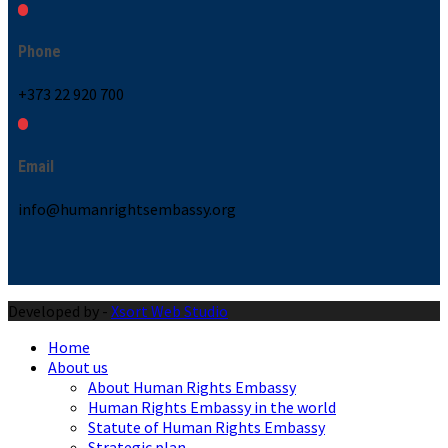
Phone
+373 22 920 700
Email
info@humanrightsembassy.org
Developed by -
Xsort Web Studio
Home
About us
About Human Rights Embassy
Human Rights Embassy in the world
Statute of Human Rights Embassy
Strategic plan