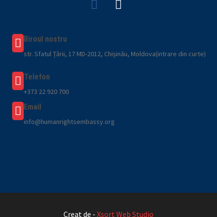
Biroul nostru
str. Sfatul Țării, 17 MD-2012, Chișinău, Moldova(intrare din curte)
Telefon
+373 22 920 700
Email
info@humanrightsembassy.org
Creat de -
Xsort Web Studio