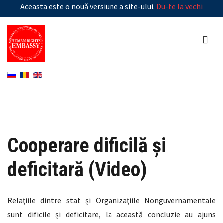
Aceasta este o nouă versiune a site-ului.
Du-te la vechi
Cooperare dificilă şi
deficitară (Video)
Relaţiile dintre stat şi Organizaţiile Nonguvernamentale
sunt dificile şi deficitare, la această concluzie au ajuns