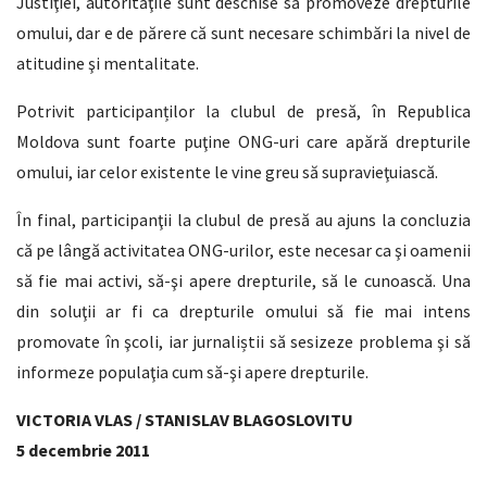
Justiţiei, autorităţile sunt deschise să promoveze drepturile
omului, dar e de părere că sunt necesare schimbări la nivel de
atitudine şi mentalitate.
Potrivit participanților la clubul de presă, în Republica
Moldova sunt foarte puţine ONG-uri care apără drepturile
omului, iar celor existente le vine greu să supravieţuiască.
În final, participanţii la clubul de presă au ajuns la concluzia
că pe lângă activitatea ONG-urilor, este necesar ca şi oamenii
să fie mai activi, să-şi apere drepturile, să le cunoască. Una
din soluţii ar fi ca drepturile omului să fie mai intens
promovate în şcoli, iar jurnaliștii să sesizeze problema şi să
informeze populaţia cum să-şi apere drepturile.
VICTORIA VLAS / STANISLAV BLAGOSLOVITU
5 decembrie 2011