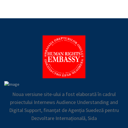
Noua versiune site-ului a fost elaborată în cadrul
proiectului Internews Audience Understanding and
Digital Support, finanţat de Agenția Suedeză pentru
Dezvoltare Internațională, Sida