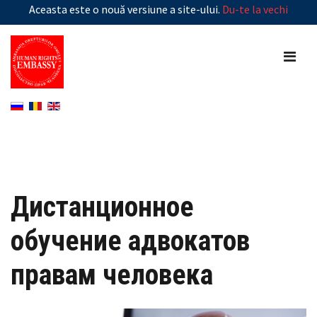
Aceasta este o nouă versiune a site-ului.
Du-te la vechi
Дистанционное
обучение адвокатов
правам человека