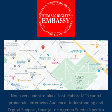
Noua versiune site-ului a fost elaborată în cadrul
proiectului Internews Audience Understanding and
Digital Support, finanţat de Agenția Suedeză pentru