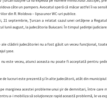
 Ţurcan susţine că va expedia pe numele ministrului Justiţiei, pre
Moldova câte un pampers. Avocatul speră că măcar astfel îi va sensib
iilor din R. Moldova – lipsa unor WC-uri publice.
i, 21 septembrie, Ţurcan a relatat cazul unei cetăţene a Regatulu
tul lunii august, la judecătoria Buiucani. În timpul şedinţei judicia
se ale clădirii judecătoriei nu a fost găsit un veceu funcţional, toa
ajul şase.
 nu este veceu, atunci aceasta nu poate fi acceptată pentru şedinţ
e lucruri este prezentă şi în alte judecătorii, atât din municipiul 
pe marginea acestei probleme unui şir de demnitari, între care mi
 pentru a-i mobiliza să soluţioneze rapid această problemă, le va ex