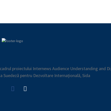
n cadrul proiectului Internews Audience Understanding and Di
ia Suedeză pentru Dezvoltare Internațională, Sida