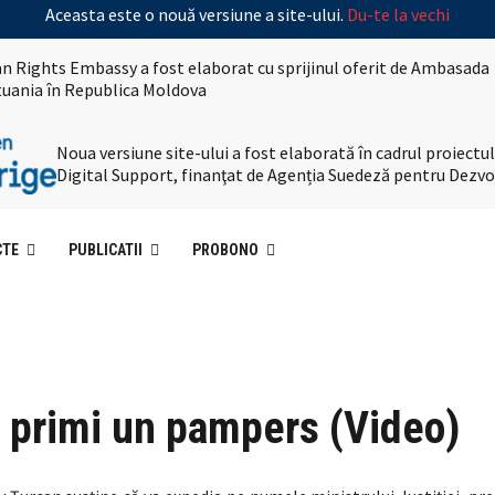
Aceasta este o nouă versiune a site-ului.
Du-te la vechi
n Rights Embassy a fost elaborat cu sprijinul oferit de Ambasada
ituania în Republica Moldova
Noua versiune site-ului a fost elaborată în cadrul proiec
Digital Support, finanţat de Agenția Suedeză pentru Dezvo
CTE
PUBLICATII
PROBONO
va primi un pampers (Video)