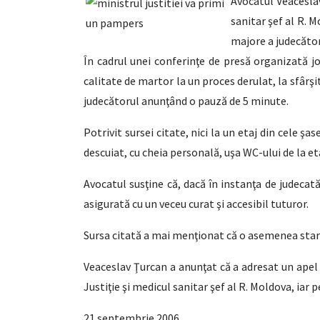
Avocatul Veaceslav
sanitar şef al R. 
majore a judecător
În cadrul unei conferinţe de presă organizată jo
calitate de martor la un proces derulat, la sfârşi
judecătorul anunţând o pauză de 5 minute.
Potrivit sursei citate, nici la un etaj din cele şa
descuiat, cu cheia personală, uşa WC-ului de la et
Avocatul susţine că, dacă în instanţa de judecată
asigurată cu un veceu curat şi accesibil tuturor.
Sursa citată a mai menţionat că o asemenea stare d
Veaceslav Ţurcan a anunţat că a adresat un apel 
Justiţie şi medicul sanitar şef al R. Moldova, iar
21 septembrie 2006