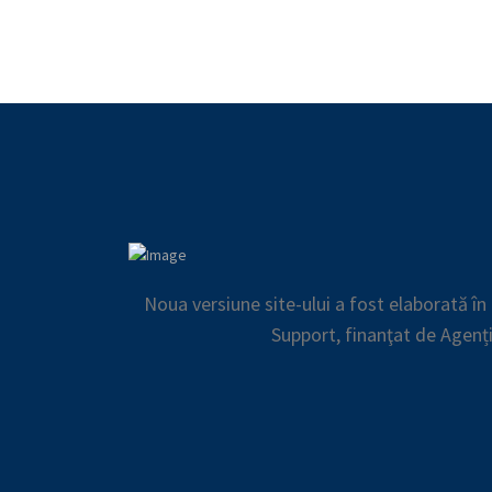
Noua versiune site-ului a fost elaborată î
Support, finanţat de Agenț