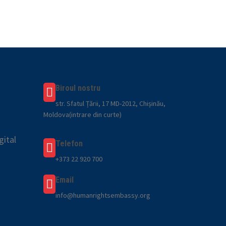
Biroul nostru
str. Sfatul Țării, 17 MD-2012, Chișinău,
Moldova(intrare din curte)
gital
Telefon
+373 22 920 700
Email
info@humanrightsembassy.org