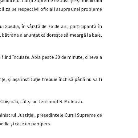
şedintelui Curţii Supreme de Justiţie şi medicului
iliza pe respectivii oficiali asupra unei probleme
i Suedia, în vârstă de 76 de ani, participantă în
re, bătrâna a anunţat că doreşte să meargă la baie,
te fiind încuiate. Abia peste 30 de minute, cineva a
e, şi aşa instituţie trebuie închisă până nu va fi
Chişinău, cât şi pe teritoriul R. Moldova.
nistrul Justiţiei, preşedintele Curţii Supreme de
pedia şi câte un pampers.