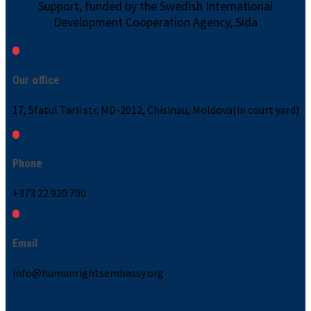
Support, funded by the Swedish International
Development Cooperation Agency, Sida
Our office
17, Sfatul Tarii str. MD-2012, Chisinau, Moldova(in court yard)
Phone
+373 22 920 700
Email
info@humanrightsembassy.org