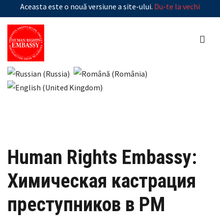
Aceasta este o nouă versiune a site-ului.
Du-te la vechi
Human Rights Embassy:
Химическая кастрация
преступников в РМ