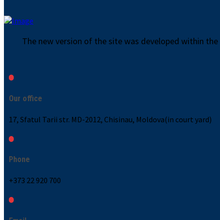
The new version of the site was developed within the
Our office
17, Sfatul Tarii str. MD-2012, Chisinau, Moldova(in court yard)
Phone
+373 22 920 700