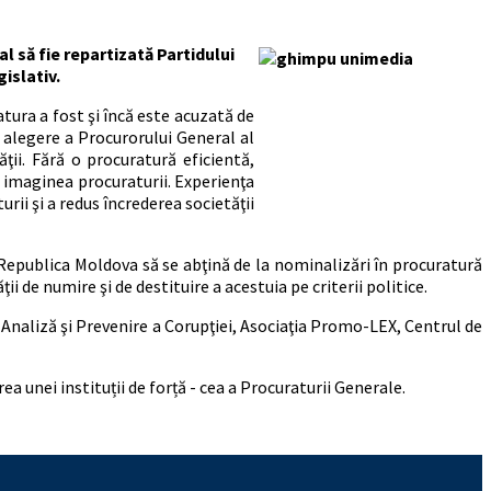
 să fie repartizată Partidului
gislativ.
atura a fost şi încă este acuzată de
e alegere a Procurorului General al
ţii. Fără o procuratură eficientă,
 imaginea procuraturii. Experienţa
rii şi a redus încrederea societăţii
n Republica Moldova să se abţină de la nominalizări în procuratură
ii de numire şi de destituire a acestuia pe criterii politice.
naliză şi Prevenire a Corupţiei, Asociaţia Promo-LEX, Centrul de
 unei instituții de forță - cea a Procuraturii Generale.