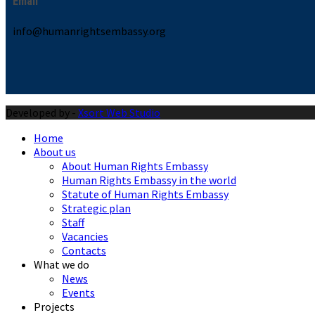
Email
info@humanrightsembassy.org
Developed by -
Xsort Web Studio
Home
About us
About Human Rights Embassy
Human Rights Embassy in the world
Statute of Human Rights Embassy
Strategic plan
Staff
Vacancies
Contacts
What we do
News
Events
Projects