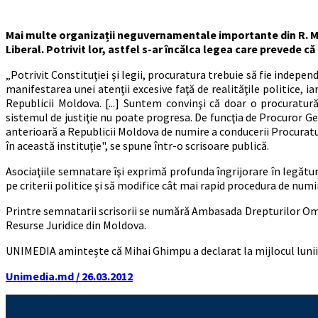
Mai multe organizații neguvernamentale importante din R. Mol
Liberal. Potrivit lor, astfel s-ar încălca legea care prevede că
„Potrivit Constituţiei şi legii, procuratura trebuie să fie indepen
manifestarea unei atenţii excesive faţă de realităţile politice,
Republicii Moldova. [...] Suntem convinşi că doar o procuratur
sistemul de justiţie nu poate progresa. De funcţia de Procuror G
anterioară a Republicii Moldova de numire a conducerii Procuraturii
în această instituţie", se spune într-o scrisoare publică.
Asociaţiile semnatare îşi exprimă profunda îngrijorare în legătur
pe criterii politice şi să modifice cât mai rapid procedura de numir
Printre semnatarii scrisorii se numără Ambasada Drepturilor Omu
Resurse Juridice din Moldova.
UNIMEDIA amintește că Mihai Ghimpu a declarat la mijlocul lunii ma
Unimedia.md / 26.03.2012