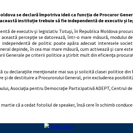
dova se declară împotriva ideii ca funcția de Procuror General
 această instituție trebuie să fie independentă de executiv și le
dentă de executiv şi legislativ. Totuşi, în Republica Moldova procur
 iar această percepţie se datorează, într-o mare măsură, modului d
ă independentă de politic poate apăra adecvat interesele societă
eneral depinde, în cea mai mare măsură, cum activează şi care este
 Generale pe criterii politice a ştirbit mult din eficienţa procuratu
ă cu declaraţiile menţionate mai sus şi solicită clasei politice di
e şi de destituire a Procurorului General, prin excluderea posibilităţ
lui, Asociaţia pentru Democraţie Participativă ADEPT, Centrul de A
rtie că a cedat fotoliul de speaker, însă cere în schimb conducerea