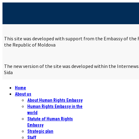
This site was developed with support from the Embassy of the R
the Republic of Moldova
The new version of the site was developed within the Internew
Sida
Home
About us
About Human Rights Embassy
Human Rights Embassy in the
world
Statute of Human Rights
Embassy
Strategic plan
Staff