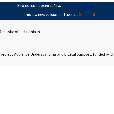
Это новая версия сайта.
Перейти на старую
This is a new version of the site.
Go to old
epublic of Lithuania in
s project Audience Understanding and Digital Support, funded by