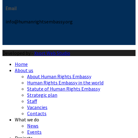
Email
info@humanrightsembassy.org
Developed by -
Xsort Web Studio
Home
About us
About Human Rights Embassy
Human Rights Embassy in the world
Statute of Human Rights Embassy
Strategic plan
Staff
Vacancies
Contacts
What we do
News
Events