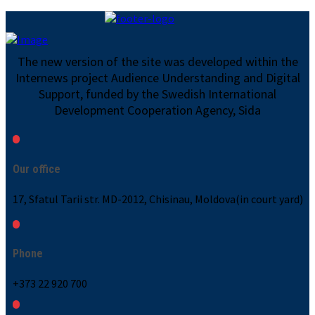
The new version of the site was developed within the
Internews project Audience Understanding and Digital
Support, funded by the Swedish International
Development Cooperation Agency, Sida
Our office
17, Sfatul Tarii str. MD-2012, Chisinau, Moldova(in court yard)
Phone
+373 22 920 700