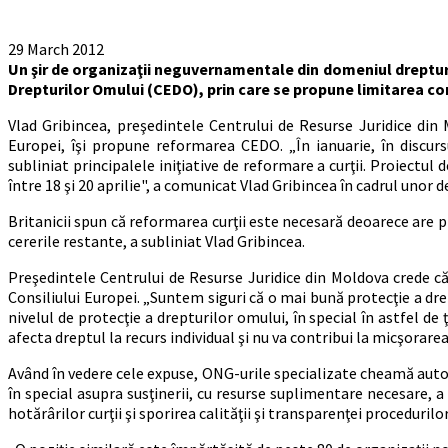
29 March 2012
Un şir de organizaţii neguvernamentale din domeniul drepturil
Drepturilor Omului (CEDO), prin care se propune limitarea c
Vlad Gribincea, preşedintele Centrului de Resurse Juridice din
Europei, îşi propune reformarea CEDO. „În ianuarie, în discur
subliniat principalele iniţiative de reformare a curţii. Proiectul d
între 18 şi 20 aprilie", a comunicat Vlad Gribincea în cadrul unor 
Britanicii spun că reformarea curţii este necesară deoarece are 
cererile restante, a subliniat Vlad Gribincea.
Preşedintele Centrului de Resurse Juridice din Moldova crede c
Consiliului Europei. „Suntem siguri că o mai bună protecţie a dre
nivelul de protecţie a drepturilor omului, în special în astfel de
afecta dreptul la recurs individual şi nu va contribui la micşorare
Având în vedere cele expuse, ONG-urile specializate cheamă autor
în special asupra susţinerii, cu resurse suplimentare necesare, a
hotărârilor curţii şi sporirea calităţii şi transparenţei proceduri