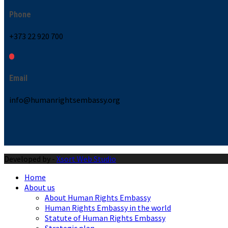
Phone
+373 22 920 700
Email
info@humanrightsembassy.org
Developed by -
Xsort Web Studio
Home
About us
About Human Rights Embassy
Human Rights Embassy in the world
Statute of Human Rights Embassy