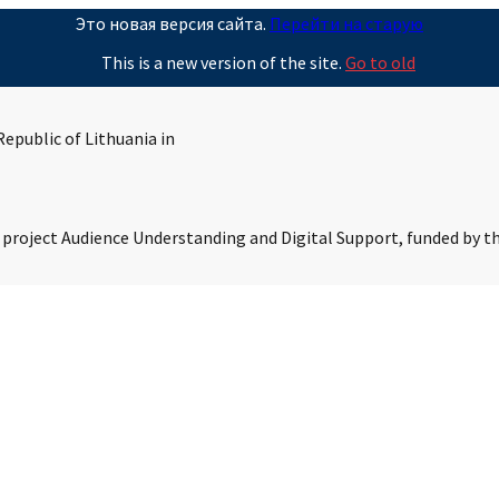
Это новая версия сайта.
Перейти на старую
This is a new version of the site.
Go to old
epublic of Lithuania in
s project Audience Understanding and Digital Support, funded by