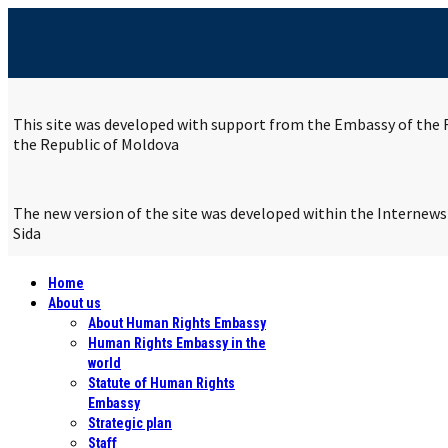
This site was developed with support from the Embassy of the R
the Republic of Moldova
The new version of the site was developed within the Internew
Sida
Home
About us
About Human Rights Embassy
Human Rights Embassy in the
world
Statute of Human Rights
Embassy
Strategic plan
Staff