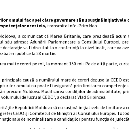
or omului fac apel către guvernare să nu susţină iniţiativele 
ompetenţelor acesteia,
transmite Info-Prim Neo.
 Moldova, a comunicat că Marea Britanie, care prezidează acum C
sul său adresat Adunării Parlamentare a Consiliului Europei, p
e declaraţie va fi discutat la o conferinţă la nivel înalt, care va a
dezbateri publice la 28 martie.
prea multe cereri pe rol, la moment 150 mii. Pe de altă parte, curt
ă principala cauză a numărului mare de cereri depuse la CEDO est
pturilor omului nu poate fi asigurată prin limitarea competenţei c
 ţări precum Moldova. Modificarea condiţiilor de admisibilitate, pri
a volumului de lucru al CEDO", a declarat Vlad Gribincea.
ităţile Republicii Moldova să nu susţină iniţiativele de limitare a
 grefei CEDO şi Comitetul de Miniştri al Consiliului Europei. Totod
lor naţionale de nominalizare a candidaţilor pentru funcţia de judec