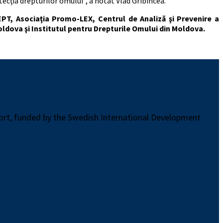
ecţia drepturilor omului", a notat Vlad Gribincea.
PT, Asociaţia Promo-LEX, Centrul de Analiză şi Prevenire a
ldova şi Institutul pentru Drepturile Omului din Moldova.
port, funded by the Swedish International Development