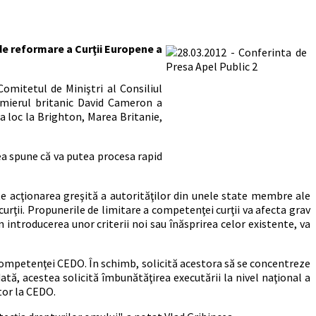
de reformare a Curţii Europene a
omitetul de Miniştri al Consiliul
remierul britanic David Cameron a
vea loc la Brighton, Marea Britanie,
ea spune că va putea procesa rapid
e acţionarea greşită a autorităţilor din unele state membre ale
urţii. Propunerile de limitare a competenţei curţii va afecta grav
n introducerea unor criterii noi sau înăsprirea celor existente, va
 competenţei CEDO. În schimb, solicită acestora să se concentreze
ată, acestea solicită îmbunătăţirea executării la nivel naţional a
ător la CEDO.