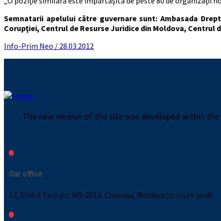
„O poziţie similară este împărtăşită de peste 80 de organizaţii 
Semnatarii apelului către guvernare sunt: Ambasada Dreptu
Corupţiei, Centrul de Resurse Juridice din Moldova, Centrul
Info-Prim Neo / 28.03.2012
The new version of the site was developed within the
Our office
17, Sfatul Tarii str. MD-2012, Chisinau, Moldova(in court yard)