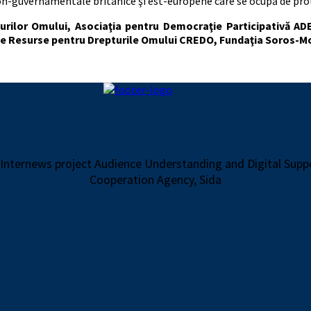
non-guvernamentale britanice şi est-europene care se ocupă de prot
rilor Omului, Asociaţia pentru Democraţie Participativă ADE
 de Resurse pentru Drepturile Omului CREDO, Fundaţia Soros-Mo
 Internews project Audience Understanding and Digital Sup
Cooperation Agency, Sida