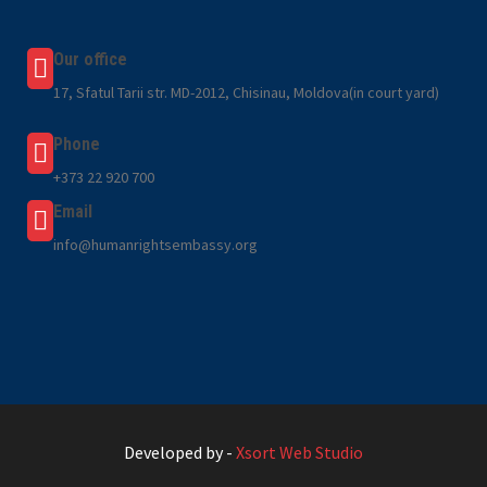
Our office
17, Sfatul Tarii str. MD-2012, Chisinau, Moldova(in court yard)
Phone
+373 22 920 700
Email
info@humanrightsembassy.org
Developed by -
Xsort Web Studio