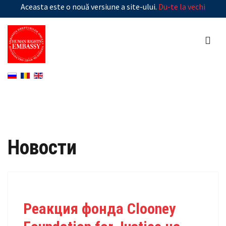
Aceasta este o nouă versiune a site-ului.
Du-te la vechi
Новости
Реакция фонда Clooney