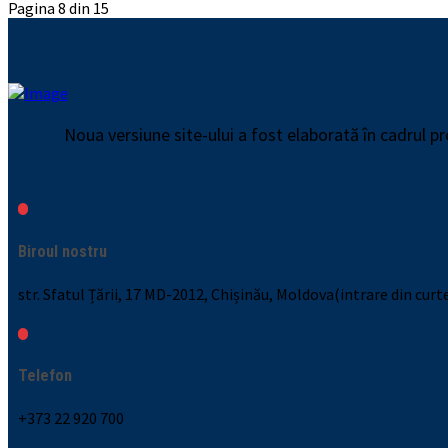
Pagina 8 din 15
Noua versiune site-ului a fost elaborată în cadrul 
Biroul nostru
str. Sfatul Țării, 17 MD-2012, Chișinău, Moldova(intrare din curt
Telefon
+373 22 920 700