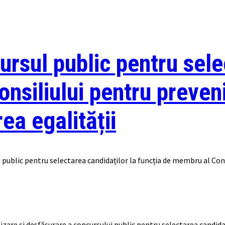
ursul public pentru sele
nsiliului pentru preven
rea egalității
 public pentru selectarea candidaților la funcția de membru al Consi
are și desfășurare a concursului public pentru selectarea candidaț