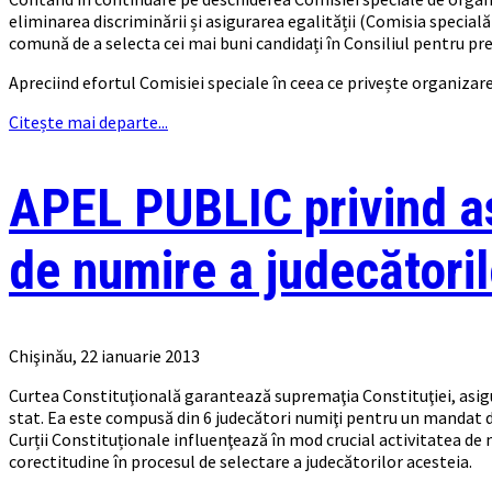
eliminarea discriminării și asigurarea egalității (Comisia specială 
comună de a selecta cei mai buni candidați în Consiliul pentru pre
Apreciind efortul Comisiei speciale în ceea ce privește organizare
Citește mai departe...
APEL PUBLIC privind asi
de numire a judecătoril
Chişinău, 22 ianuarie 2013
Curtea Constituţională garantează supremaţia Constituţiei, asigură
stat. Ea este compusă din 6 judecători numiţi pentru un mandat de
Curții Constituționale influenţează în mod crucial activitatea de
corectitudine în procesul de selectare a judecătorilor acesteia.