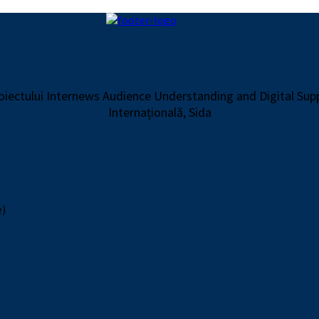
proiectului Internews Audience Understanding and Digital Su
Internațională, Sida
e)