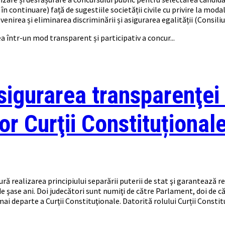
în continuare) față de sugestiile societății civile cu privire la mod
venirea și eliminarea discriminării și asigurarea egalității (Consili
a într-un mod transparent și participativ a concur...
gurarea transparenţei ş
or Curţii Constituțional
 realizarea principiului separării puterii de stat şi garantează re
 şase ani. Doi judecători sunt numiţi de către Parlament, doi de că
 mai departe a Curţii Constituţionale. Datorită rolului Curții Cons