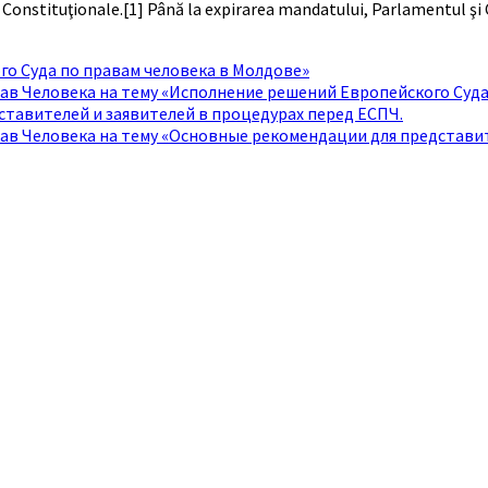
ţii Constituţionale.[1] Până la expirarea mandatului, Parlamentul şi
го Суда по правам человека в Молдове»
ав Человека на тему «Исполнение решений Европейского Суда
ставителей и заявителей в процедурах перед ЕСПЧ.
рав Человека на тему «Основные рекомендации для представи