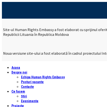
Site-ul Human Rights Embassy a fost elaborat cu sprijinul ofer
Republicii Lituania în Republica Moldova
Noua versiune site-ului a fost elaborată în cadrul proiectului 
Acasa
Despre noi
Echipa Human Rights Embassy
Posturi vacante
Contacte
Ce facem
Știri
Evenimente
Proiecte