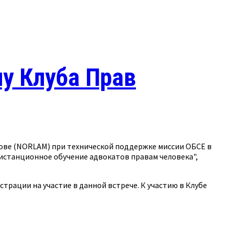
чу Клуба Прав
дове (NORLAM) при технической поддержке миссии ОБСЕ в
истанционное обучение адвокатов правам человека",
трации на участие в данной встрече. К участию в Клубе