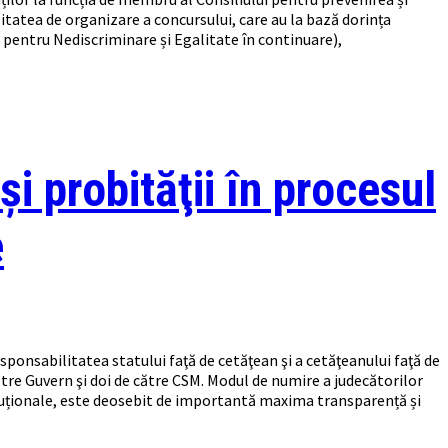
alitatea de organizare a concursului, care au la bază dorința
u pentru Nediscriminare și Egalitate în continuare),
i probităţii în procesul
e
sponsabilitatea statului faţă de cetăţean şi a cetăţeanului faţă de
tre Guvern şi doi de către CSM. Modul de numire a judecătorilor
tituționale, este deosebit de importantă maxima transparență și