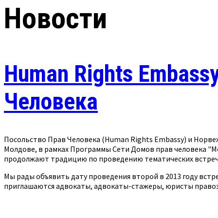
Новости
Human Rights Embassy
Человека
Посольство Прав Человека (Human Rights Embassy) и Норве
Молдове, в рамках Программы Сети Домов прав человека "
продолжают традицию по проведению тематических встреч 
Мы рады объявить дату проведения второй в 2013 году встре
приглашаются адвокаты, адвокаты-стажеры, юристы право