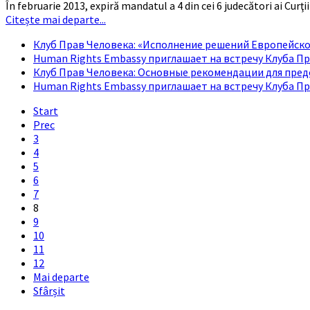
În februarie 2013, expiră mandatul a 4 din cei 6 judecători ai Cur
Citește mai departe...
Клуб Прав Человека: «Исполнение решений Европейско
Human Rights Embassy приглашает на встречу Клуба Пр
Клуб Прав Человека: Основные рекомендации для пред
Human Rights Embassy приглашает на встречу Клуба П
Start
Prec
3
4
5
6
7
8
9
10
11
12
Mai departe
Sfârșit