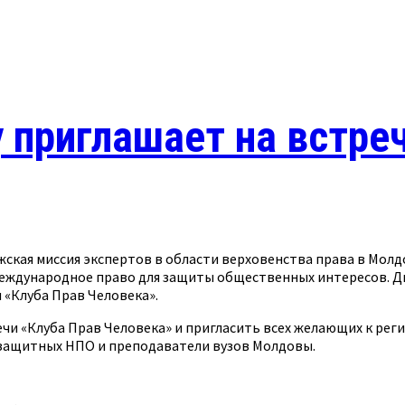
 приглашает на встре
жская миссия экспертов в области верховенства права в Мол
Международное право для защиты общественных интересов. Д
«Клуба Прав Человека».
чи «Клуба Прав Человека» и пригласить всех желающих к регис
защитных НПО и преподаватели вузов Молдовы.