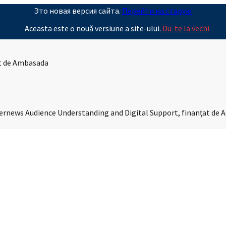
Это новая версия сайта.
Перейти на старую
Aceasta este o nouă versiune a site-ului.
Du-te la vechi
it de Ambasada
Internews Audience Understanding and Digital Support, finanţat de 