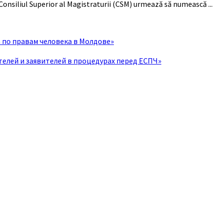
 Consiliul Superior al Magistraturii (CSM) urmează să numească ...
 по правам человека в Молдове»
телей и заявителей в процедурах перед ЕСПЧ»