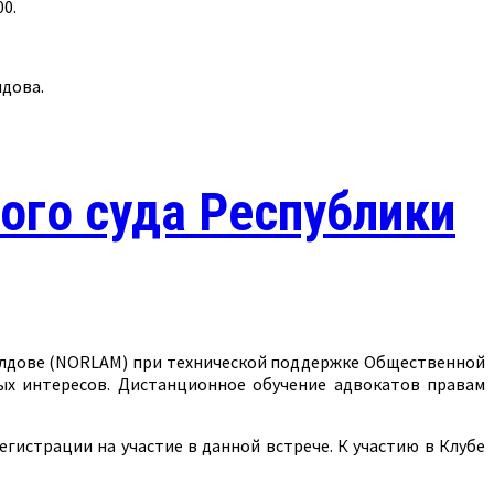
00.
лдова.
ого суда Республики
Молдове (NORLAM) при технической поддержке Общественной
ых интересов. Дистанционное обучение адвокатов правам
гистрации на участие в данной встрече. К участию в Клубе