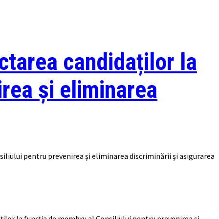
ctarea candidaților la
irea și eliminarea
liului pentru prevenirea și eliminarea discriminării și asigurarea
ilor la funcția de membru al Consiliului pentru prevenirea și