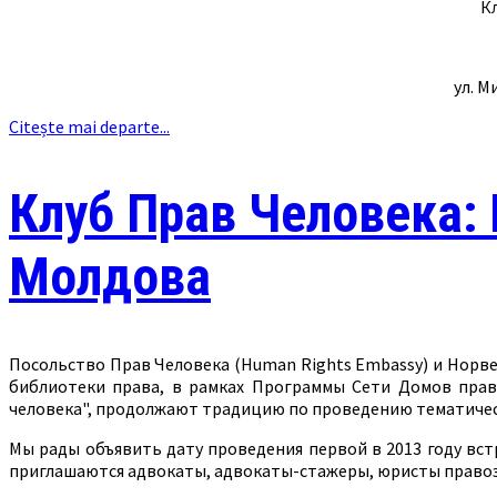
Кл
ул. М
Citește mai departe...
Клуб Прав Человека:
Молдова
Посольство Прав Человека (Human Rights Embassy) и Норв
библиотеки права, в рамках Программы Сети Домов прав
человека", продолжают традицию по проведению тематическ
Мы рады объявить дату проведения первой в 2013 году вст
приглашаются адвокаты, адвокаты-стажеры, юристы право