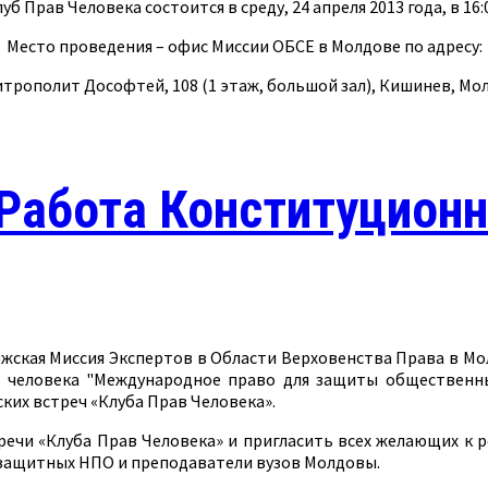
уб Прав Человека состоится в среду, 24 апреля 2013 года, в 16:
Место проведения – офис Миссии ОБСЕ в Молдове по адресу:
итрополит Дософтей, 108 (1 этаж, большой зал), Кишинев, Мо
 Работа Конституционн
ежская Миссия Экспертов в Области Верховенства Права в 
 человека "Международное право для защиты общественн
их встреч «Клуба Прав Человека».
речи «Клуба Прав Человека» и пригласить всех желающих к ре
защитных НПО и преподаватели вузов Молдовы.