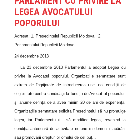
PARLAMENT CU PRIVIRE LA
LEGEA AVOCATULUI
POPORULUI
Adresat: 1. Președintelui Republicii Moldova, 2.
Parlamentului Republicii Moldova
24 decembrie 2013
La 23 decembrie 2013 Parlamentul a adoptat Legea cu
privire la Avocatul poporului. Organizațiile semnatare sunt
extrem de îngrijorate de introducerea unei noi condiții de
eligibilitate pentru candidații la funcția de Avocat al poporului,
și anume cerința de a avea minim 20 de ani de experiență.
Organizațiile semnatare solicită Președintelui să nu promulge
legea, iar Parlamentului - să modifice legea, revenind la
condiția anterioară de activitate notorie în domeniul apărării
sau promovării drepturilor omului de cel puț...