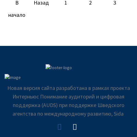
В
Назад
1
2
3
начало
Новая версия сайта разработана в рамках проекта
Интерньюс Понимание аудиторий и цифровая
поддержка (AUDS) при поддержке Шведского
агентства по международному развитию, Sida