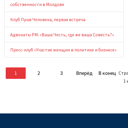
собственности в Молдове
Клуб Прав Человека, первая встреча
Адвокаты РМ: «Ваша Честь, где же ваша Совесть?»
Пресс-клуб «Участие женщин в политике и бизнесе»
1
2
3
Вперёд
В конец
Стр
1 