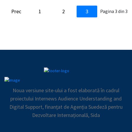
Prec
1
2
3
Pagina 3 din 3
Noua versiune site-ului a fost elaborată în cadrul
proiectului Internews Audience Understanding and
Digital Support, finanţat de Agenția Suedeză pentru
Dezvoltare Internațională, Sida