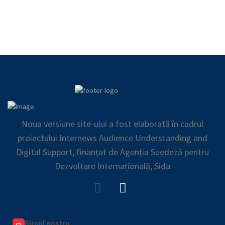
Noua versiune site-ului a fost elaborată în cadrul
proiectului Internews Audience Understanding and
Digital Support, finanţat de Agenția Suedeză pentru
Dezvoltare Internațională, Sida
Biroul nostru