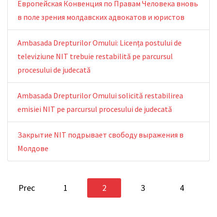
Европейская Конвенция по Правам Человека вновь
в поле зрения молдавских адвокатов и юристов
Ambasada Drepturilor Omului: Licența postului de
televiziune NIT trebuie restabilită pe parcursul
procesului de judecată
Ambasada Drepturilor Omului solicită restabilirea
emisiei NIT pe parcursul procesului de judecată
Закрытие NIT подрывает свободу выражения в
Молдове
Prec
1
2
3
4