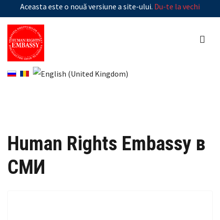
Aceasta este o nouă versiune a site-ului.
Du-te la vechi
Human Rights Embassy в
СМИ