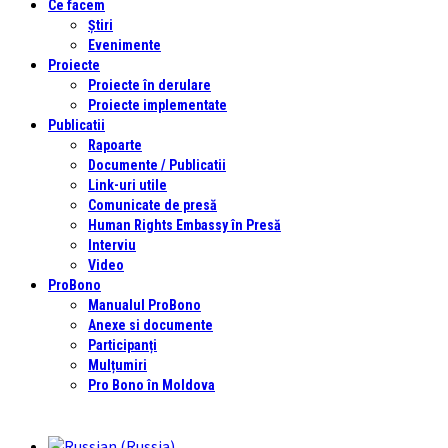
Ce facem
Știri
Evenimente
Proiecte
Proiecte în derulare
Proiecte implementate
Publicatii
Rapoarte
Documente / Publicatii
Link-uri utile
Comunicate de presă
Human Rights Embassy în Presă
Interviu
Video
ProBono
Manualul ProBono
Anexe si documente
Participanți
Mulțumiri
Pro Bono în Moldova