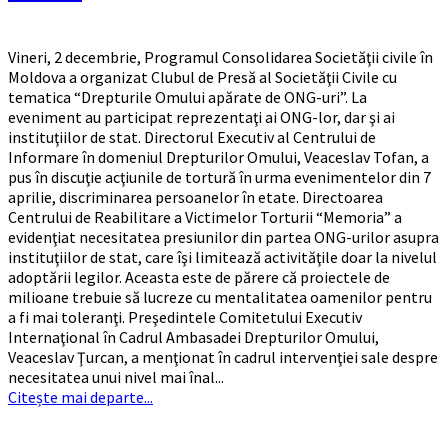
Vineri, 2 decembrie, Programul Consolidarea Societăţii civile în
Moldova a organizat Clubul de Presă al Societăţii Civile cu
tematica “Drepturile Omului apărate de ONG-uri”. La
eveniment au participat reprezentaţi ai ONG-lor, dar şi ai
instituţiilor de stat. Directorul Executiv al Centrului de
Informare în domeniul Drepturilor Omului, Veaceslav Tofan, a
pus în discuţie acţiunile de tortură în urma evenimentelor din 7
aprilie, discriminarea persoanelor în etate. Directoarea
Centrului de Reabilitare a Victimelor Torturii “Memoria” a
evidenţiat necesitatea presiunilor din partea ONG-urilor asupra
instituţiilor de stat, care îşi limitează activităţile doar la nivelul
adoptării legilor. Aceasta este de părere că proiectele de
milioane trebuie să lucreze cu mentalitatea oamenilor pentru
a fi mai toleranţi. Preşedintele Comitetului Executiv
Internaţional în Cadrul Ambasadei Drepturilor Omului,
Veaceslav Ţurcan, a menţionat în cadrul intervenţiei sale despre
necesitatea unui nivel mai înal...
Citește mai departe...