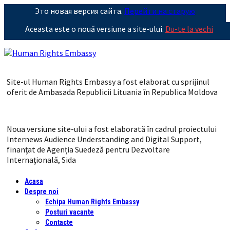
Это новая версия сайта.
Перейти на старую
Aceasta este o nouă versiune a site-ului.
Du-te la vechi
Site-ul Human Rights Embassy a fost elaborat cu sprijinul
oferit de Ambasada Republicii Lituania în Republica Moldova
Noua versiune site-ului a fost elaborată în cadrul proiectului
Internews Audience Understanding and Digital Support,
finanţat de Agenția Suedeză pentru Dezvoltare
Internațională, Sida
Acasa
Despre noi
Echipa Human Rights Embassy
Posturi vacante
Contacte