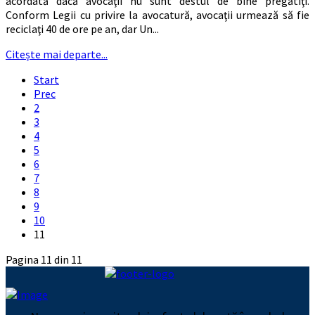
acordată dacă avocaţii nu sunt destul de bine pregătiţi.
Conform Legii cu privire la avocatură, avocaţii urmează să fie
reciclaţi 40 de ore pe an, dar Un...
Citește mai departe...
Start
Prec
2
3
4
5
6
7
8
9
10
11
Pagina 11 din 11