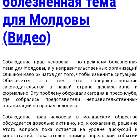
болезненная тема
для Молдовы
(Видео)
Соблюдение прав человека - по-прежнему болезненная
тема для Молдовы, а у неправительственных организаций
слишком мало рычагов для того, чтобы изменить ситуацию.
Объясняется это тем, что совершенствование
законодательства в нашей стране декларативно и
формально. Эту проблему обсуждали сегодня в пресс-клубе,
где собрались представители неправительственных
организаций по правам человека.
Соблюдение прав человека в молдавском обществе
обсуждается довольно активно, но, к сожалению, решение
этого вопроса пока остается на уровне дискуссий и
констатаций. Показателен пример апрельский событий