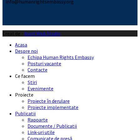
info@humanrightsembassy.org
Creat de -
Xsort Web Studio
Acasa
Despre noi
Echipa Human Rights Embassy
Posturi vacante
Contacte
Ce facem
Știri
Evenimente
Proiecte
Proiecte în derulare
Proiecte implementate
Publicatii
Rapoarte
Documente / Publicatii
Link-uri utile
Comunicate de presă