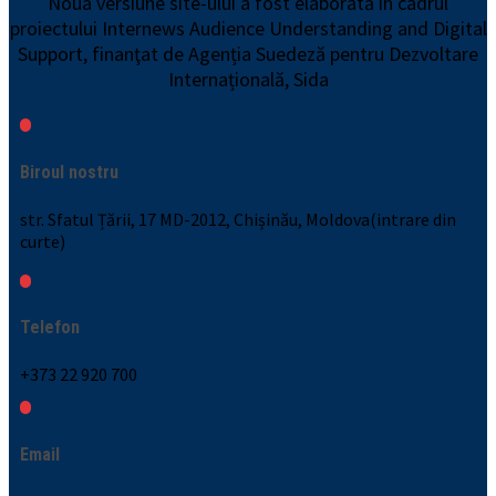
Noua versiune site-ului a fost elaborată în cadrul
proiectului Internews Audience Understanding and Digital
Support, finanţat de Agenția Suedeză pentru Dezvoltare
Internațională, Sida
Biroul nostru
str. Sfatul Țării, 17 MD-2012, Chișinău, Moldova(intrare din
curte)
Telefon
+373 22 920 700
Email